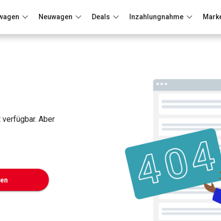
wagen
Neuwagen
Deals
Inzahlungnahme
Mark
Berlin
Frankfurt
Wuppertal
t verfügbar. Aber
ken