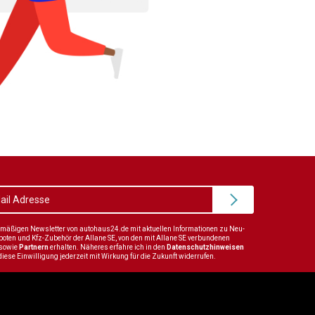
elmäßigen Newsletter von autohaus24.de mit aktuellen Informationen zu Neu-
en und Kfz-Zubehör der Allane SE, von den mit Allane SE verbundenen
sowie
Partnern
erhalten. Näheres erfahre ich in den
Datenschutzhinweisen
diese Einwilligung jederzeit mit Wirkung für die Zukunft widerrufen.