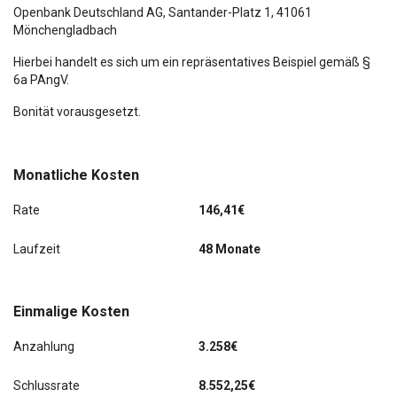
Schadstoffarm nach Abgasnorm Euro 6d
Openbank Deutschland AG,
Santander-Platz 1
, 41061
Mönchengladbach
Schalt-/Wählhebelgriff Leder
Hierbei handelt es sich um ein repräsentatives Beispiel gemäß §
6a PAngV.
Scheibenwischer mit Intervallschaltung, regulierbar
Bonität vorausgesetzt.
Scheinwerfer H4
Schmutzfänger vorn und hinten
Monatliche Kosten
Sitz-Paket 13: Fahrersitz (4-fach verstellbar) -
Beifahrerdoppelsitz, Stoff
Rate
146,41€
Sitz-Paket 25: Fahrersitz (4-fach verstellbar) -
Beifahrerdoppelsitz - in Velours
Laufzeit
48 Monate
Stahlfelgen 6,5x16
Einmalige Kosten
Start/Stop-Anlage
Anzahlung
3.258€
Stoßfänger teillackiert
Schlussrate
8.552,25€
Style-Farb-Paket