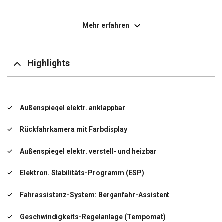
Außenspiegel elektr. verstell- und heizbar
Mehr erfahren
Bordcomputer
Einstiegsleuchten
Highlights
Elektr. Bremskraftverteilung (EBD)
Elektron. Stabilitäts-Programm (ESP)
Außenspiegel elektr. anklappbar
Elektron. Traktionskontrolle
Rückfahrkamera mit Farbdisplay
Fahrassistenz-System: Berganfahr-Assistent
Außenspiegel elektr. verstell- und heizbar
Seitenwind-Assistent
Elektron. Stabilitäts-Programm (ESP)
Fensterheber elektrisch
Fahrassistenz-System: Berganfahr-Assistent
Geschwindigkeits-Regelanlage (Tempomat)
Geschwindigkeits-Regelanlage (Tempomat)