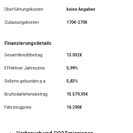
Überführungskosten
keine Angaben
Tagfahrlicht LED
Zulassungskosten
170€-270€
Trend
Verglasung getönt
Finanzierungsdetails
Verkleidung im Lade-/FG-Raum: halbhoch
Gesamtkreditbetrag
13.032€
Verzurrösen (8)
Effektiver Jahreszins
5,99%
Verzurrschienen seitlich im Laderaum
Sollzins gebunden p.a.
5,83%
Wärmeschutzverglasung leicht getönt
Bruttodarlehensbetrag
15.579,93€
Wegfahrsperre
Fahrzeugpreis
16.290€
Zentralverriegelung mit Fernbedienung
Zusatzheizung elektrisch