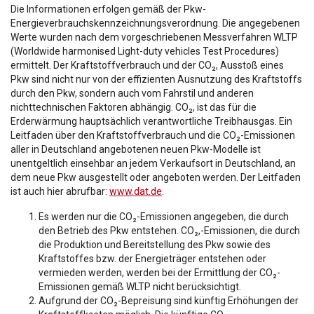
Die Informationen erfolgen gemäß der Pkw-
Energieverbrauchskennzeichnungsverordnung. Die angegebenen
Werte wurden nach dem vorgeschriebenen Messverfahren WLTP
(Worldwide harmonised Light-duty vehicles Test Procedures)
ermittelt. Der Kraftstoffverbrauch und der CO₂, Ausstoß eines
Pkw sind nicht nur von der effizienten Ausnutzung des Kraftstoffs
durch den Pkw, sondern auch vom Fahrstil und anderen
nichttechnischen Faktoren abhängig. CO₂, ist das für die
Erderwärmung hauptsächlich verantwortliche Treibhausgas. Ein
Leitfaden über den Kraftstoffverbrauch und die CO₂-Emissionen
aller in Deutschland angebotenen neuen Pkw-Modelle ist
unentgeltlich einsehbar an jedem Verkaufsort in Deutschland, an
dem neue Pkw ausgestellt oder angeboten werden. Der Leitfaden
ist auch hier abrufbar:
www.dat.de
.
Es werden nur die CO₂-Emissionen angegeben, die durch
den Betrieb des Pkw entstehen. CO₂,-Emissionen, die durch
die Produktion und Bereitstellung des Pkw sowie des
Kraftstoffes bzw. der Energieträger entstehen oder
vermieden werden, werden bei der Ermittlung der CO₂-
Emissionen gemäß WLTP nicht berücksichtigt.
Aufgrund der CO₂-Bepreisung sind künftig Erhöhungen der