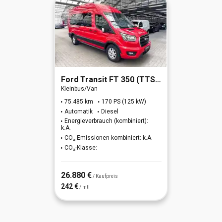
Ford
Transit FT 350 (TTS) 2.0 TDCi DPF 350 L3 H2 Trend
Kleinbus/Van
75.485 km
170 PS (125 kW)
Automatik
Diesel
Energieverbrauch (kombiniert):
k.A.
CO₂-Emissionen kombiniert: k.A.
CO₂-Klasse:
26.880 €
/ Kaufpreis
242 €
/ mtl