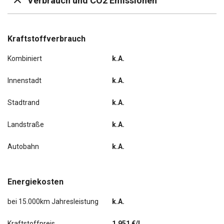
Verbrauch und CO2 Emissionen
Airbag Beifahrerseite
Armlehnen vorn
Kraftstoffverbrauch
Audiosystem 21: Radioempfang Digital (DAB / DAB+) mit
Kombiniert
k.A.
8" Multifunktionsdisplay
Innenstadt
k.A.
Außenspiegel elektr. anklappbar
Stadtrand
k.A.
Batterieüberwachung programmierbar
Landstraße
k.A.
Fzg. ohne Bodenbelag Vinyl im Lade-/Fahrgastraum
Autobahn
k.A.
Generator 240 A
Haltegriff B-Säule
Energiekosten
Laderaumleuchte LED
bei 15.000km Jahresleistung
k.A.
Rückfahrkamera mit Farbdisplay
Kraftstoffpreis
1,951 €/l