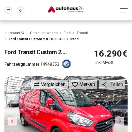
Zum Antrag
Alle Fragen & Antworten
München
Berlin
autohaus24
Gebrauchtwagen
Ford
Transit
Wir bewerten dein Auto
Rund um die Inzahlungnahme
Ford Transit Custom 2.0 TDCi 340 L2 Trend
Frankfurt
Wuppertal
16.290€
Ford
Transit Custom 2.0 TDCi 340 L2 Trend
inkl.MwSt.
Fahrzeugnummer
14948353
Merken
Vergleichen
Teilen