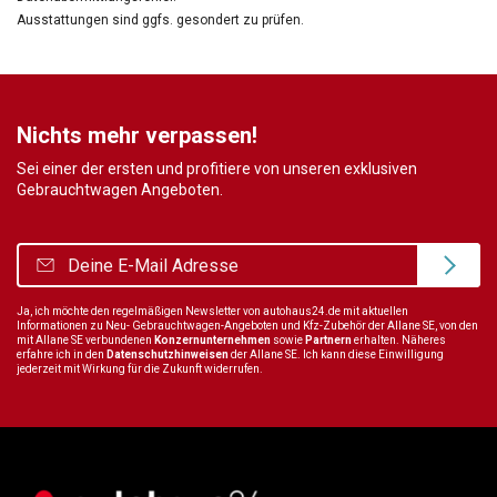
Ausstattungen sind ggfs. gesondert zu prüfen.
Nichts mehr verpassen!
Sei einer der ersten und profitiere von unseren exklusiven
Gebrauchtwagen Angeboten.
Ja, ich möchte den regelmäßigen Newsletter von autohaus24.de mit aktuellen
Informationen zu Neu- Gebrauchtwagen-Angeboten und Kfz-Zubehör der Allane SE, von den
mit Allane SE verbundenen
Konzernunternehmen
sowie
Partnern
erhalten. Näheres
erfahre ich in den
Datenschutzhinweisen
der Allane SE. Ich kann diese Einwilligung
jederzeit mit Wirkung für die Zukunft widerrufen.