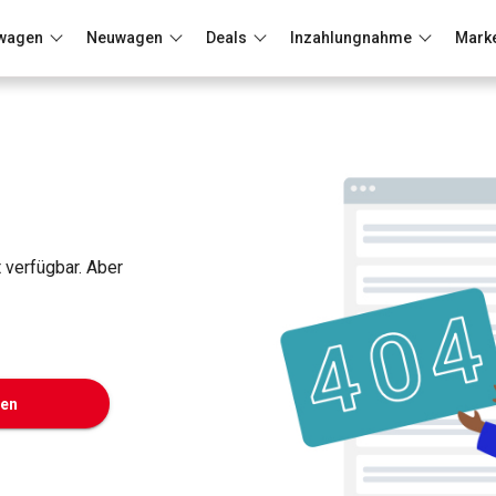
wagen
Neuwagen
Deals
Inzahlungnahme
Mark
Berlin
Frankfurt
Wuppertal
t verfügbar. Aber
ken