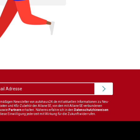
elmäßigen Newsletter von autohaus24.de mit aktuellen Informationen zu Neu-
en und Kfz-Zubehör der Allane SE, von den mit Allane SE verbundenen
sowie
Partnern
erhalten. Näheres erfahre ich in den
Datenschutzhinweisen
diese Einwilligung jederzeit mit Wirkung für die Zukunft widerrufen.