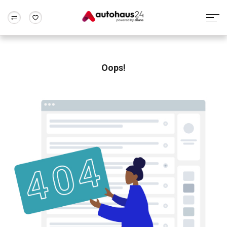
Zum Antrag
Alle Fragen & Antworten
München
Berlin
Wir bewerten dein Auto
Rund um die Inzahlungnahme
Oops!
Frankfurt
Wuppertal