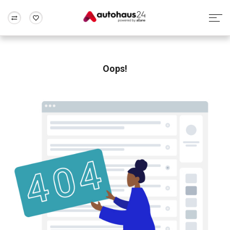
Zum Antrag
Alle Fragen & Antworten
München
Berlin
Wir bewerten dein Auto
Rund um die Inzahlungnahme
Oops!
Frankfurt
Wuppertal