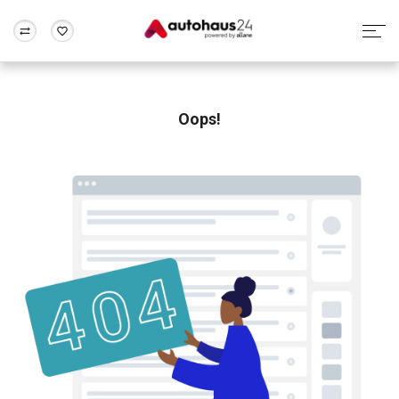
Zum Antrag
Alle Fragen & Antworten
München
Berlin
Wir bewerten dein Auto
Rund um die Inzahlungnahme
Oops!
Frankfurt
Wuppertal