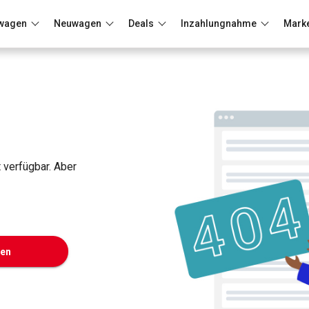
wagen
Neuwagen
Deals
Inzahlungnahme
Mark
Berlin
Frankfurt
Wuppertal
t verfügbar. Aber
ken