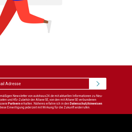
elmäßigen Newsletter von autohaus24.de mit aktuellen Informationen zu Neu-
en und Kfz-Zubehör der Allane SE, von den mit Allane SE verbundenen
sowie
Partnern
erhalten. Näheres erfahre ich in den
Datenschutzhinweisen
diese Einwilligung jederzeit mit Wirkung für die Zukunft widerrufen.