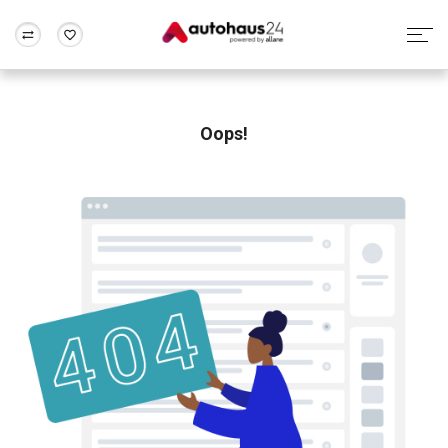
Zum Antrag
Alle Fragen & Antworten
München
Berlin
Wir bewerten dein Auto
Rund um die Inzahlungnahme
Oops!
Frankfurt
Wuppertal