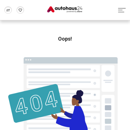
Zum Antrag
Alle Fragen & Antworten
München
Berlin
Wir bewerten dein Auto
Rund um die Inzahlungnahme
Oops!
Frankfurt
Wuppertal