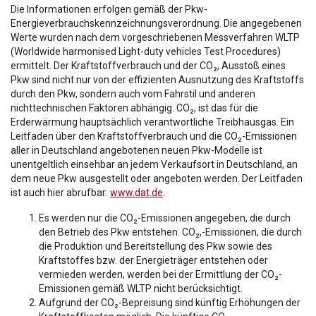
Die Informationen erfolgen gemäß der Pkw-
Energieverbrauchskennzeichnungsverordnung. Die angegebenen
Werte wurden nach dem vorgeschriebenen Messverfahren WLTP
(Worldwide harmonised Light-duty vehicles Test Procedures)
ermittelt. Der Kraftstoffverbrauch und der CO₂, Ausstoß eines
Pkw sind nicht nur von der effizienten Ausnutzung des Kraftstoffs
durch den Pkw, sondern auch vom Fahrstil und anderen
nichttechnischen Faktoren abhängig. CO₂, ist das für die
Erderwärmung hauptsächlich verantwortliche Treibhausgas. Ein
Leitfaden über den Kraftstoffverbrauch und die CO₂-Emissionen
aller in Deutschland angebotenen neuen Pkw-Modelle ist
unentgeltlich einsehbar an jedem Verkaufsort in Deutschland, an
dem neue Pkw ausgestellt oder angeboten werden. Der Leitfaden
ist auch hier abrufbar:
www.dat.de
.
Es werden nur die CO₂-Emissionen angegeben, die durch
den Betrieb des Pkw entstehen. CO₂,-Emissionen, die durch
die Produktion und Bereitstellung des Pkw sowie des
Kraftstoffes bzw. der Energieträger entstehen oder
vermieden werden, werden bei der Ermittlung der CO₂-
Emissionen gemäß WLTP nicht berücksichtigt.
Aufgrund der CO₂-Bepreisung sind künftig Erhöhungen der