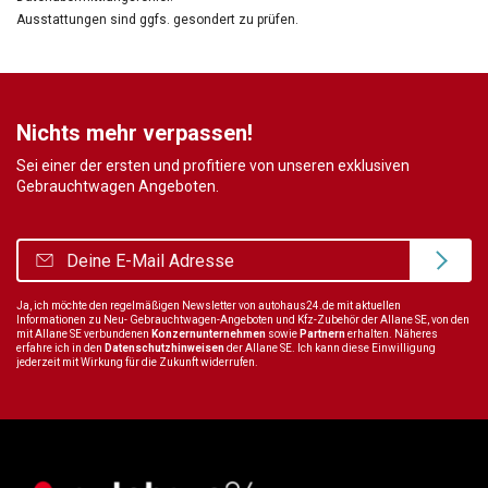
Ausstattungen sind ggfs. gesondert zu prüfen.
Nichts mehr verpassen!
Sei einer der ersten und profitiere von unseren exklusiven
Gebrauchtwagen Angeboten.
Ja, ich möchte den regelmäßigen Newsletter von autohaus24.de mit aktuellen
Informationen zu Neu- Gebrauchtwagen-Angeboten und Kfz-Zubehör der Allane SE, von den
mit Allane SE verbundenen
Konzernunternehmen
sowie
Partnern
erhalten. Näheres
erfahre ich in den
Datenschutzhinweisen
der Allane SE. Ich kann diese Einwilligung
jederzeit mit Wirkung für die Zukunft widerrufen.