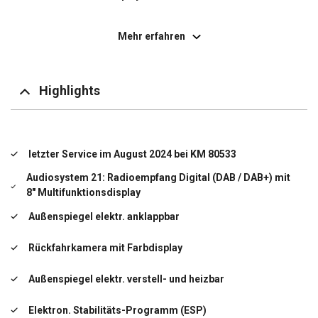
Außenspiegel elektr. verstell- und heizbar
Mehr erfahren
Bordcomputer
Einstiegsleuchten
Highlights
Elektr. Bremskraftverteilung (EBD)
Elektron. Stabilitäts-Programm (ESP)
letzter Service im August 2024 bei KM 80533
Elektron. Traktionskontrolle
Audiosystem 21: Radioempfang Digital (DAB / DAB+) mit
8" Multifunktionsdisplay
Fahrassistenz-System: Berganfahr-Assistent
Außenspiegel elektr. anklappbar
Fensterheber elektrisch
Rückfahrkamera mit Farbdisplay
Geschwindigkeits-Regelanlage (Tempomat)
Außenspiegel elektr. verstell- und heizbar
Getriebe 6-Gang
Elektron. Stabilitäts-Programm (ESP)