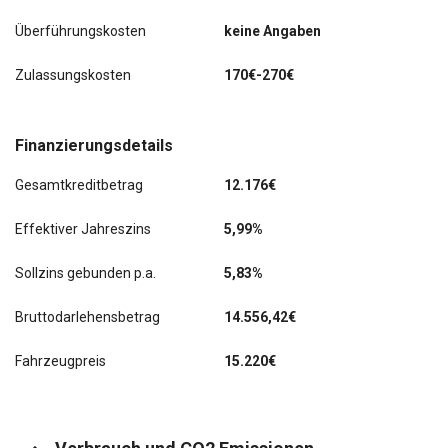
Überführungskosten
keine Angaben
Wegfahrsperre
Zulassungskosten
170€-270€
Zentralverriegelung mit Fernbedienung
Zusatzheizung elektrisch
Finanzierungsdetails
letzter Service im August 2024 bei KM 80533
Gesamtkreditbetrag
12.176€
Airbag Beifahrerseite
Effektiver Jahreszins
5,99%
Armlehnen vorn
Sollzins gebunden p.a.
5,83%
Audiosystem 21: Radioempfang Digital (DAB / DAB+) mit
8" Multifunktionsdisplay
Bruttodarlehensbetrag
14.556,42€
Außenspiegel elektr. anklappbar
Fahrzeugpreis
15.220€
Laderaumleuchte LED
Rückfahrkamera mit Farbdisplay