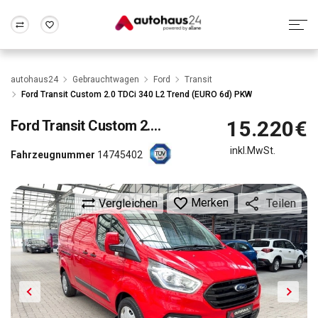
Zum Antrag
Alle Fragen & Antworten
München
Berlin
autohaus24
Gebrauchtwagen
Ford
Transit
Wir bewerten dein Auto
Rund um die Inzahlungnahme
Ford Transit Custom 2.0 TDCi 340 L2 Trend (EURO 6d) PKW
Frankfurt
Wuppertal
15.220€
Ford
Transit Custom 2.0 TDCi 340 L2 Trend (EURO 6d) PKW
inkl.MwSt.
Fahrzeugnummer
14745402
Merken
Vergleichen
Teilen