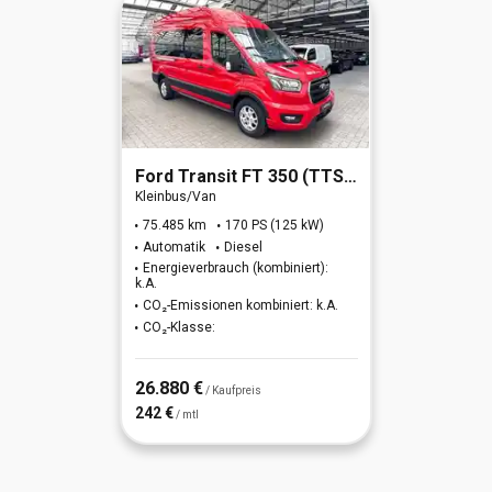
Ford
Transit FT 350 (TTS) 2.0 TDCi DPF 350 L3 H2 Trend
Kleinbus/Van
75.485 km
170 PS (125 kW)
Automatik
Diesel
Energieverbrauch (kombiniert):
k.A.
CO₂-Emissionen kombiniert: k.A.
CO₂-Klasse:
26.880 €
/ Kaufpreis
242 €
/ mtl