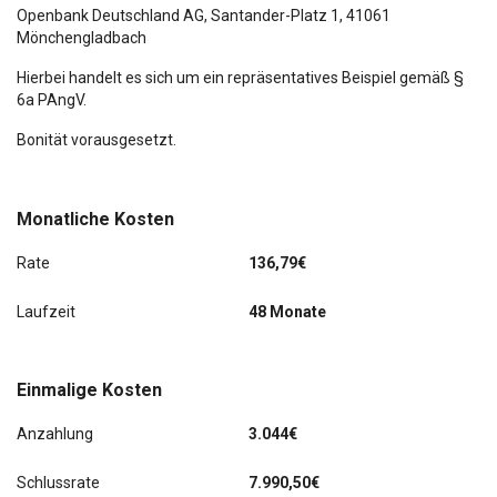
Schiebetür Lade-/Fahrgastraum rechts
Openbank Deutschland AG,
Santander-Platz 1
, 41061
Mönchengladbach
Schmutzfänger vorn und hinten
Hierbei handelt es sich um ein repräsentatives Beispiel gemäß §
6a PAngV.
Seitenwind-Assistent
Bonität vorausgesetzt.
Stoßfänger teillackiert
Style-Farb-Paket
Monatliche Kosten
Tagfahrlicht LED
Rate
136,79€
Trend
Laufzeit
48 Monate
Verglasung getönt
Einmalige Kosten
Verkleidung im Lade-/FG-Raum: halbhoch
Anzahlung
3.044€
Verzurrschienen seitlich im Laderaum
Schlussrate
7.990,50€
Wärmeschutzverglasung leicht getönt