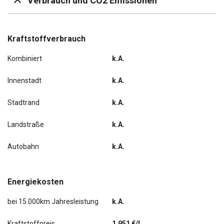
Verbrauch und CO2 Emissionen
Start/Stop-Anlage
Kraftstoffverbrauch
Kombiniert
k.A.
Innenstadt
k.A.
Stadtrand
k.A.
Landstraße
k.A.
Autobahn
k.A.
Energiekosten
bei 15.000km Jahresleistung
k.A.
Kraftstoffpreis
1,951 €/l