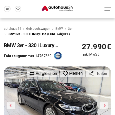
Zum Antrag
Alle Fragen & Antworten
München
Berlin
autohaus24
Gebrauchtwagen
BMW
3er
Wir bewerten dein Auto
Rund um die Inzahlungnahme
BMW 3er - 330 i Luxury Line (EURO 6d)(OPF)
Frankfurt
Wuppertal
27.990€
BMW
3er - 330 i Luxury Line (EURO 6d)(OPF)
inkl.MwSt.
Fahrzeugnummer
14767569
Merken
Vergleichen
Teilen