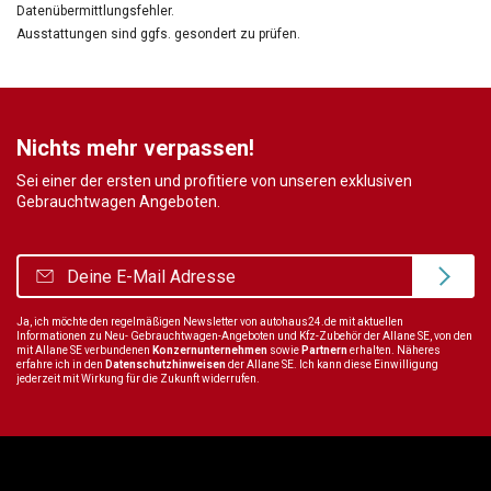
Datenübermittlungsfehler.
Ausstattungen sind ggfs. gesondert zu prüfen.
Nichts mehr verpassen!
Sei einer der ersten und profitiere von unseren exklusiven
Gebrauchtwagen Angeboten.
Ja, ich möchte den regelmäßigen Newsletter von autohaus24.de mit aktuellen
Informationen zu Neu- Gebrauchtwagen-Angeboten und Kfz-Zubehör der Allane SE, von den
mit Allane SE verbundenen
Konzernunternehmen
sowie
Partnern
erhalten. Näheres
erfahre ich in den
Datenschutzhinweisen
der Allane SE. Ich kann diese Einwilligung
jederzeit mit Wirkung für die Zukunft widerrufen.