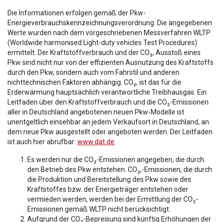
Die Informationen erfolgen gemäß der Pkw-
Energieverbrauchskennzeichnungsverordnung. Die angegebenen
Werte wurden nach dem vorgeschriebenen Messverfahren WLTP
(Worldwide harmonised Light-duty vehicles Test Procedures)
ermittelt. Der Kraftstoffverbrauch und der CO₂, Ausstoß eines
Pkw sind nicht nur von der effizienten Ausnutzung des Kraftstoffs
durch den Pkw, sondern auch vom Fahrstil und anderen
nichttechnischen Faktoren abhängig. CO₂, ist das für die
Erderwärmung hauptsächlich verantwortliche Treibhausgas. Ein
Leitfaden über den Kraftstoffverbrauch und die CO₂-Emissionen
aller in Deutschland angebotenen neuen Pkw-Modelle ist
unentgeltlich einsehbar an jedem Verkaufsort in Deutschland, an
dem neue Pkw ausgestellt oder angeboten werden. Der Leitfaden
ist auch hier abrufbar:
www.dat.de
.
Es werden nur die CO₂-Emissionen angegeben, die durch
den Betrieb des Pkw entstehen. CO₂,-Emissionen, die durch
die Produktion und Bereitstellung des Pkw sowie des
Kraftstoffes bzw. der Energieträger entstehen oder
vermieden werden, werden bei der Ermittlung der CO₂-
Emissionen gemäß WLTP nicht berücksichtigt.
Aufgrund der CO₂-Bepreisung sind künftig Erhöhungen der