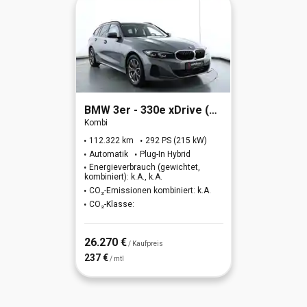
BMW
3er - 330e xDrive (OPF)(EURO 6d)
Kombi
112.322 km
292 PS (215 kW)
Automatik
Plug-In Hybrid
Energieverbrauch (gewichtet,
kombiniert): k.A., k.A.
CO₂-Emissionen kombiniert: k.A.
CO₂-Klasse:
26.270 €
/ Kaufpreis
237 €
/ mtl