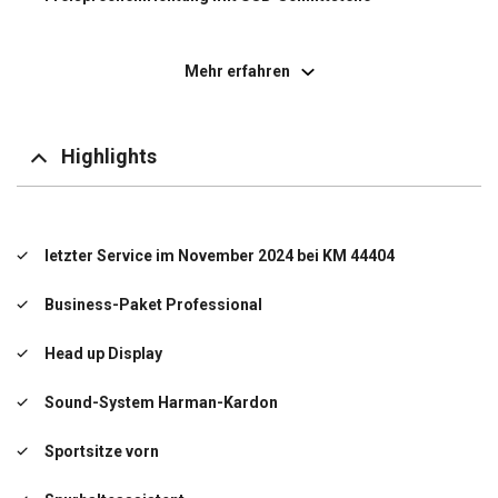
Geschwindigkeits-Regelanlage mit Bremsfunktion
Mehr erfahren
Heckklappenbetätigung automatisch
Innenspiegel mit Abblendautomatik
Highlights
Instrumententafel Sensatec
Isofix-Aufnahmen für Kindersitz an Rücksitz
letzter Service im November 2024 bei KM 44404
Klimaautomatik 3-Zonen mit autom. Umluft-Control
Business-Paket Professional
Lenkrad (Sport/Leder) mit Multifunktion
Head up Display
Licht- und Regensensor
Sound-System Harman-Kardon
LM-Felgen
Sportsitze vorn
Luxury Line