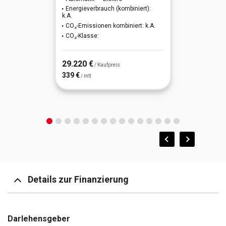
Energieverbrauch (kombiniert):
Innenausstattung: Interieurleisten Edelholz Ahorn
k.A.
LM-Felgen
CO₂-Emissionen kombiniert: k.A.
Innovations-Paket
CO₂-Klasse:
Sitzheizung vorn
Parkassistent-Paket Plus
29.220 €
/ Kaufpreis
339 €
/ mtl
Sicherheitssystem Active Protection
Sound-System Harman-Kardon
Sportsitze vorn
Spurhalteassistent
Details zur Finanzierung
Darlehensgeber