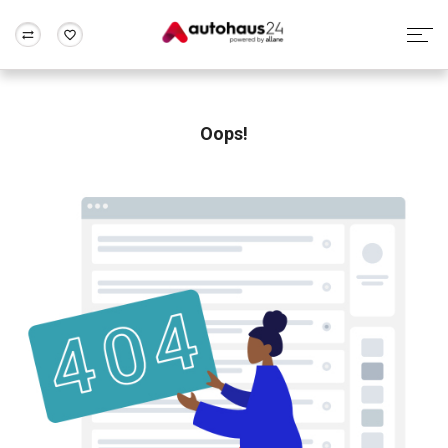
Zum Antrag
Alle Fragen & Antworten
München
Berlin
Wir bewerten dein Auto
Rund um die Inzahlungnahme
Oops!
Frankfurt
Wuppertal