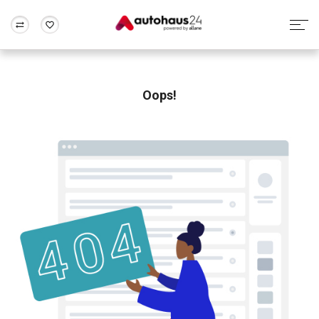
Zum Antrag
Alle Fragen & Antworten
München
Berlin
Wir bewerten dein Auto
Rund um die Inzahlungnahme
Oops!
Frankfurt
Wuppertal