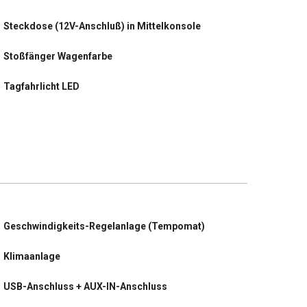
Steckdose (12V-Anschluß) in Mittelkonsole
Stoßfänger Wagenfarbe
Tagfahrlicht LED
Tagfahrlicht LED hinten
Türgriffe außen Wagenfarbe
USB-Anschluss + AUX-IN-Anschluss
Wärmeschutzverglasung
Geschwindigkeits-Regelanlage (Tempomat)
Warnanlage für Sicherheitsgurte,
Fahrer-/Beifahrerseite
Klimaanlage
Warnanlage für Sicherheitsgurte hinten
USB-Anschluss + AUX-IN-Anschluss
Wegfahrsperre