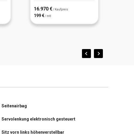
16.970 €
17.99
/ Kaufpreis
199 €
162 €
/ mtl
/
Seitenairbag
Servolenkung elektronisch gesteuert
Sitz vorn links höhenverstellbar