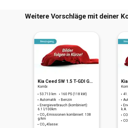
Weitere Vorschläge mit deiner Ko
sion
Kia
Ceed SW 1.5 T-GDI GT Line
Kia
Kombi
Kom
W)
53.713 km
160 PS (118 kW)
41
Automatik
Benzin
Au
t):
Energieverbrauch (kombiniert):
En
6.1 l/100km
k.A.
CO₂-Emissionen kombiniert: 138
 k.A.
CO
g/km
CO
CO₂-Klasse: