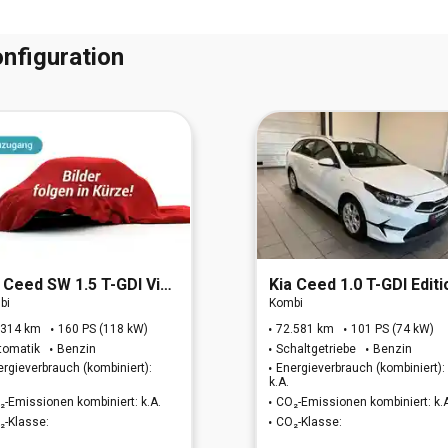
nfiguration
Ceed SW 1.5 T-GDI Vision
Kia
Ceed 1.0 T-GDI Edition 
bi
Kombi
.314 km
160 PS (118 kW)
72.581 km
101 PS (74 kW)
tomatik
Benzin
Schaltgetriebe
Benzin
ergieverbrauch (kombiniert):
Energieverbrauch (kombiniert):
k.A.
₂-Emissionen kombiniert: k.A.
CO₂-Emissionen kombiniert: k.
₂-Klasse:
CO₂-Klasse: