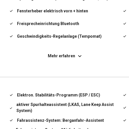
Fensterheber elektrisch vorn + hinten
Freisprecheinrichtung Bluetooth
Geschwindigkeits-Regelanlage (Tempomat)
Getränkehalter
Mehr erfahren
Getriebe 6-Gang
Heckscheibe heizbar
Heckspoiler mit integrierter Bremsleuchte
Elektron. Stabilitäts-Programm (ESP / ESC)
Isofix-Aufnahmen für Kindersitz
aktiver Spurhalteassistent (LKAS, Lane Keep Assist
System)
Karosserie: 5-türig
Fahrassistenz-System: Berganfahr-Assistent
Klimaanlage