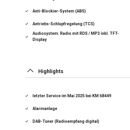
Anti-Blockier-System (ABS)
Antriebs-Schlupfregelung (TCS)
Audiosystem: Radio mit RDS / MP3 inkl. TFT-
Display
Außenspiegel elektr. verstellbar, beide
Bordcomputer
Highlights
DAB-Tuner (Radioempfang digital)
Dachhimmel grau
letzter Service im Mai 2025 bei KM 68449
Dachreling
Alarmanlage
Einparkhilfe hinten
DAB-Tuner (Radioempfang digital)
Einschaltautomatik für Fahrlicht