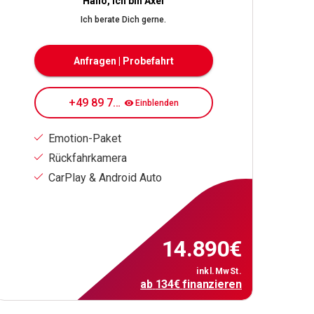
Hallo, ich bin Axel
Ich berate Dich gerne.
Anfragen | Probefahrt
+49 89 7080 84 178
Einblenden
Emotion-Paket
Rückfahrkamera
CarPlay & Android Auto
14.890
€
inkl.MwSt.
ab
134
€
finanzieren