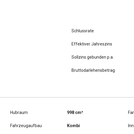
Schlussrate
Effektiver Jahreszins
Sollzins gebunden p.a.
Bruttodarlehensbetrag
Hubraum
998 cm³
Fa
Fahrzeugaufbau
Kombi
In