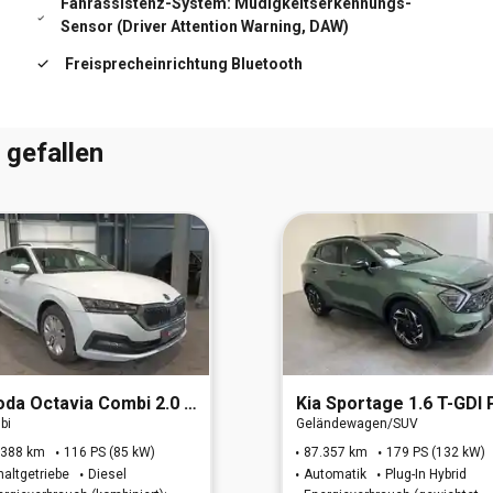
Fahrassistenz-System: Müdigkeitserkennungs-
Sensor (Driver Attention Warning, DAW)
Kopf-Airbag-System
Freisprecheinrichtung Bluetooth
Multifunktion für Lenkrad
t
Reifendruck-Kontrollsystem
 gefallen
Reifen-Reparaturset
Schadstoffarm nach Abgasnorm Euro 6d
oda
Octavia Combi 2.0 TDI Ambition
Kia
Sportage 1.6 T-GDI Plug-in Hybrid GT-Line 4WD (
bi
Geländewagen/SUV
.388 km
116 PS (85 kW)
87.357 km
179 PS (132 kW)
haltgetriebe
Diesel
Automatik
Plug-In Hybrid