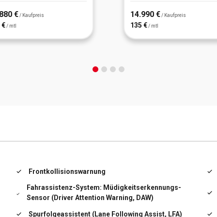
880 €
14.990 €
/ Kaufpreis
/ Kaufpreis
 €
135 €
/ mtl
/ mtl
Frontkollisionswarnung
Fahrassistenz-System: Müdigkeitserkennungs-
Sensor (Driver Attention Warning, DAW)
Spurfolgeassistent (Lane Following Assist, LFA)