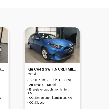
7
Kia
Ceed SW 1.6 CRDi Mild Hybrid Vision
Kia
Cee
Kombi
Kombi
105.007 km
136 PS (100 kW)
90.89
Automatik
Diesel
Autom
Energieverbrauch (kombiniert):
Energi
k.A.
k.A.
A.
CO₂-Emissionen kombiniert: k.A.
CO₂-Em
CO₂-Klasse:
CO₂-K