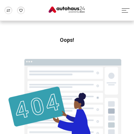
Zum Antrag
Alle Fragen & Antworten
München
Berlin
Wir bewerten dein Auto
Rund um die Inzahlungnahme
Oops!
Frankfurt
Wuppertal