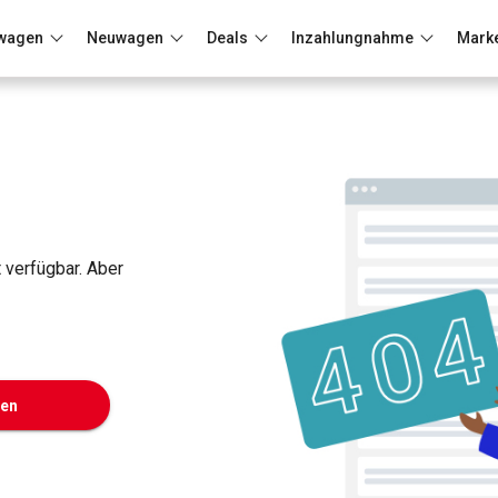
wagen
Neuwagen
Deals
Inzahlungnahme
Mark
Berlin
Frankfurt
Wuppertal
t verfügbar. Aber
ken