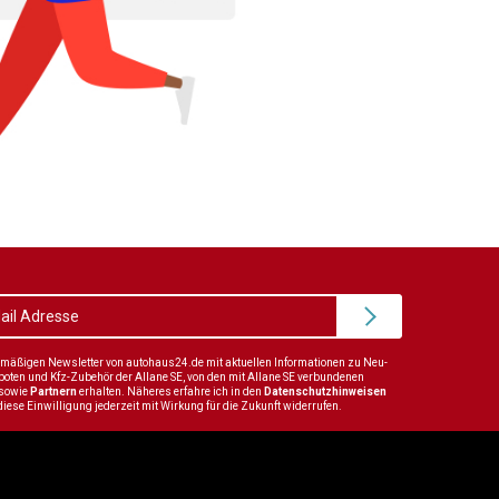
elmäßigen Newsletter von autohaus24.de mit aktuellen Informationen zu Neu-
en und Kfz-Zubehör der Allane SE, von den mit Allane SE verbundenen
sowie
Partnern
erhalten. Näheres erfahre ich in den
Datenschutzhinweisen
diese Einwilligung jederzeit mit Wirkung für die Zukunft widerrufen.