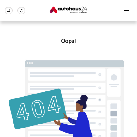
Zum Antrag
Alle Fragen & Antworten
München
Berlin
Wir bewerten dein Auto
Rund um die Inzahlungnahme
Oops!
Frankfurt
Wuppertal