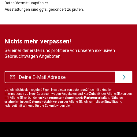
Datenübermittlungsfehler.
Ausstattungen sind ggfs. gesondert zu prüfen.
Nichts mehr verpassen!
Sei einer der ersten und profitiere von unseren exklusiven
Gebrauchtwagen Angeboten.
Ja, ich möchte den regelmäßigen Newsletter von autohaus24.de mit aktuellen
Informationen zu Neu- Gebrauchtwagen-Angeboten und Kfz-Zubehör der Allane SE, von den
mit Allane SE verbundenen
Konzernunternehmen
sowie
Partnern
erhalten. Näheres
erfahre ich in den
Datenschutzhinweisen
der Allane SE. Ich kann diese Einwilligung
jederzeit mit Wirkung für die Zukunft widerrufen.