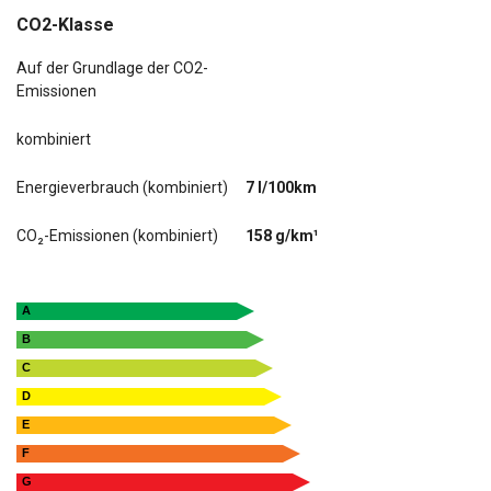
CO2-Klasse
Auf der Grundlage der CO2-
Emissionen
kombiniert
Energieverbrauch (kombiniert)
7 l/100km
CO₂-Emissionen (kombiniert)
158 g/km¹
A
B
C
D
E
F
G