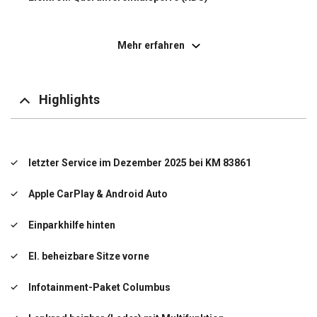
Elektron. Stabilitäts-Programm (ESP)
Mehr erfahren
Auffahrwarnsystem mit City-Notbremsfunktion
(Frontradar-Assistent)
Fahrassistenz-System: Berganfahr-Assistent (Hill-
Holder)
Highlights
Fahrassistenz-System: Einschaltautomatik für Fahrlicht
(Fahrlichtassistent)
Multikollisionsbremse (Multi Collision Brake)
letzter Service im Dezember 2025 bei KM 83861
Innenspiegel mit Abblendautomatik
Apple CarPlay & Android Auto
Lehnenentriegelung der Rücksitzlehne im Kofferraum
Einparkhilfe hinten
Lenkrad heizbar (Leder) mit Multifunktion
El. beheizbare Sitze vorne
Scheibenwischer mit Regensensor
Infotainment-Paket Columbus
letzter Service im Dezember 2025 bei KM 83861