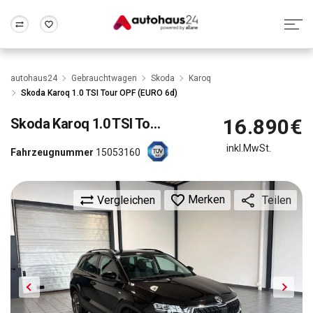
Zum Antrag
Alle Fragen & Antworten
München
Berlin
autohaus24
Gebrauchtwagen
Skoda
Karoq
Wir bewerten dein Auto
Rund um die Inzahlungnahme
Skoda Karoq 1.0 TSI Tour OPF (EURO 6d)
Frankfurt
Wuppertal
16.890€
Skoda
Karoq 1.0 TSI Tour OPF (EURO 6d)
inkl.MwSt.
Fahrzeugnummer
15053160
Merken
Vergleichen
Teilen