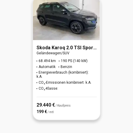
Skoda
Karoq 2.0 TSI Sportline 4x4 OPF (EURO 6d)
Geländewagen/SUV
68.494 km
190 PS (140 kW)
Automatik
Benzin
Energieverbrauch (kombiniert):
k.A.
CO₂-Emissionen kombiniert: k.A.
CO₂-Klasse:
29.440 €
/ Kaufpreis
199 €
/ mtl