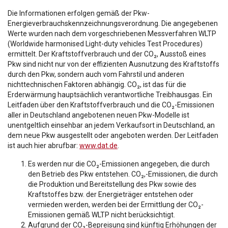
Die Informationen erfolgen gemäß der Pkw-
Energieverbrauchskennzeichnungsverordnung. Die angegebenen
Werte wurden nach dem vorgeschriebenen Messverfahren WLTP
(Worldwide harmonised Light-duty vehicles Test Procedures)
ermittelt. Der Kraftstoffverbrauch und der CO₂, Ausstoß eines
Pkw sind nicht nur von der effizienten Ausnutzung des Kraftstoffs
durch den Pkw, sondern auch vom Fahrstil und anderen
nichttechnischen Faktoren abhängig. CO₂, ist das für die
Erderwärmung hauptsächlich verantwortliche Treibhausgas. Ein
Leitfaden über den Kraftstoffverbrauch und die CO₂-Emissionen
aller in Deutschland angebotenen neuen Pkw-Modelle ist
unentgeltlich einsehbar an jedem Verkaufsort in Deutschland, an
dem neue Pkw ausgestellt oder angeboten werden. Der Leitfaden
ist auch hier abrufbar:
www.dat.de
.
Es werden nur die CO₂-Emissionen angegeben, die durch
den Betrieb des Pkw entstehen. CO₂,-Emissionen, die durch
die Produktion und Bereitstellung des Pkw sowie des
Kraftstoffes bzw. der Energieträger entstehen oder
vermieden werden, werden bei der Ermittlung der CO₂-
Emissionen gemäß WLTP nicht berücksichtigt.
Aufgrund der CO₂-Bepreisung sind künftig Erhöhungen der