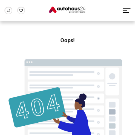
Zum Antrag
Alle Fragen & Antworten
München
Berlin
Wir bewerten dein Auto
Rund um die Inzahlungnahme
Oops!
Frankfurt
Wuppertal