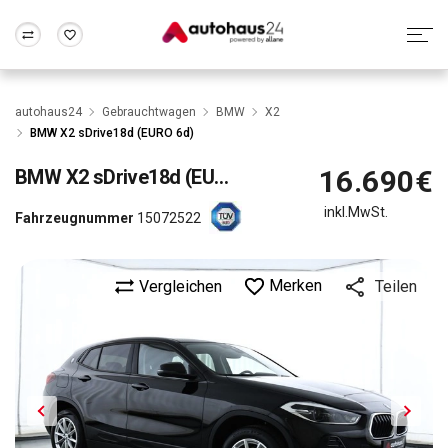
Zum Antrag
Alle Fragen & Antworten
München
Berlin
autohaus24
Gebrauchtwagen
BMW
X2
Wir bewerten dein Auto
Rund um die Inzahlungnahme
BMW X2 sDrive18d (EURO 6d)
Frankfurt
Wuppertal
16.690€
BMW
X2 sDrive18d (EURO 6d)
inkl.MwSt.
Fahrzeugnummer
15072522
Merken
Vergleichen
Teilen