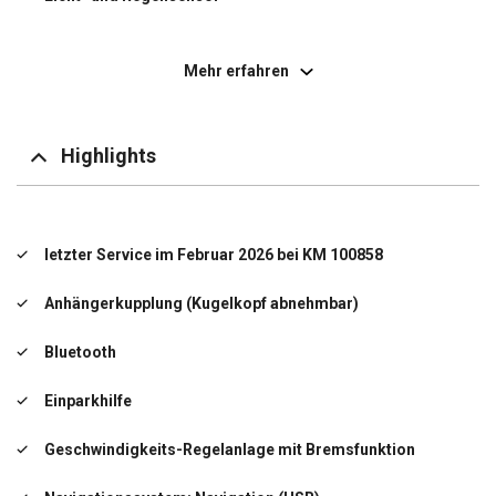
LM-Felgen
Mehr erfahren
Scheibenwaschdüsen heizbar
Scheinwerfer LED (erweiterter Umfang)
Highlights
letzter Service im Februar 2026 bei KM 100858
Anhängerkupplung (Kugelkopf abnehmbar)
letzter Service im Februar 2026 bei KM 100858
Bluetooth
Anhängerkupplung (Kugelkopf abnehmbar)
Einparkhilfe
Bluetooth
Gepäckraum-Abtrennung (Netz)
Einparkhilfe
Geschwindigkeits-Regelanlage mit Bremsfunktion
Geschwindigkeits-Regelanlage mit Bremsfunktion
Navigationssystem: Navigation (USB)