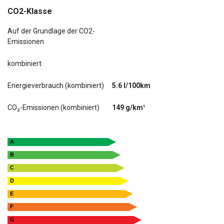
CO2-Klasse
Auf der Grundlage der CO2-
Emissionen
kombiniert
Energieverbrauch (kombiniert)
5.6 l/100km
CO₂-Emissionen (kombiniert)
149 g/km¹
A
B
C
D
E
F
G