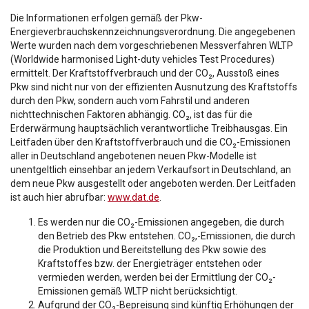
Die Informationen erfolgen gemäß der Pkw-
Energieverbrauchskennzeichnungsverordnung. Die angegebenen
Werte wurden nach dem vorgeschriebenen Messverfahren WLTP
(Worldwide harmonised Light-duty vehicles Test Procedures)
ermittelt. Der Kraftstoffverbrauch und der CO₂, Ausstoß eines
Pkw sind nicht nur von der effizienten Ausnutzung des Kraftstoffs
durch den Pkw, sondern auch vom Fahrstil und anderen
nichttechnischen Faktoren abhängig. CO₂, ist das für die
Erderwärmung hauptsächlich verantwortliche Treibhausgas. Ein
Leitfaden über den Kraftstoffverbrauch und die CO₂-Emissionen
aller in Deutschland angebotenen neuen Pkw-Modelle ist
unentgeltlich einsehbar an jedem Verkaufsort in Deutschland, an
dem neue Pkw ausgestellt oder angeboten werden. Der Leitfaden
ist auch hier abrufbar:
www.dat.de
.
Es werden nur die CO₂-Emissionen angegeben, die durch
den Betrieb des Pkw entstehen. CO₂,-Emissionen, die durch
die Produktion und Bereitstellung des Pkw sowie des
Kraftstoffes bzw. der Energieträger entstehen oder
vermieden werden, werden bei der Ermittlung der CO₂-
Emissionen gemäß WLTP nicht berücksichtigt.
Aufgrund der CO₂-Bepreisung sind künftig Erhöhungen der