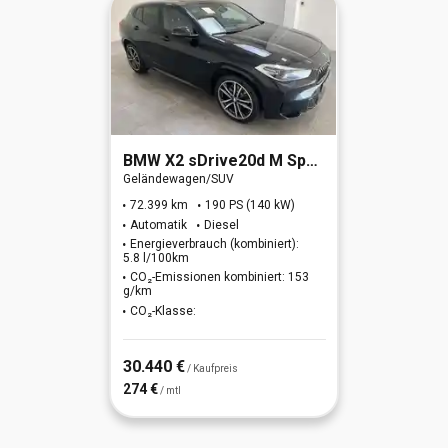
BMW
X2 sDrive20d M Sport (EURO 6d)
Geländewagen/SUV
72.399 km
190 PS (140 kW)
Automatik
Diesel
Energieverbrauch (kombiniert):
5.8 l/100km
CO₂-Emissionen kombiniert: 153
g/km
CO₂-Klasse:
30.440 €
/ Kaufpreis
274 €
/ mtl