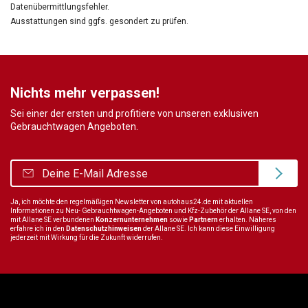
Datenübermittlungsfehler.
Ausstattungen sind ggfs. gesondert zu prüfen.
Nichts mehr verpassen!
Sei einer der ersten und profitiere von unseren exklusiven
Gebrauchtwagen Angeboten.
Ja, ich möchte den regelmäßigen Newsletter von autohaus24.de mit aktuellen
Informationen zu Neu- Gebrauchtwagen-Angeboten und Kfz-Zubehör der Allane SE, von den
mit Allane SE verbundenen
Konzernunternehmen
sowie
Partnern
erhalten. Näheres
erfahre ich in den
Datenschutzhinweisen
der Allane SE. Ich kann diese Einwilligung
jederzeit mit Wirkung für die Zukunft widerrufen.