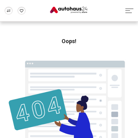
Zum Antrag
Alle Fragen & Antworten
München
Berlin
Wir bewerten dein Auto
Rund um die Inzahlungnahme
Oops!
Frankfurt
Wuppertal