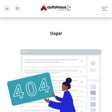
Zum Antrag
Alle Fragen & Antworten
München
Berlin
Wir bewerten dein Auto
Rund um die Inzahlungnahme
Oops!
Frankfurt
Wuppertal