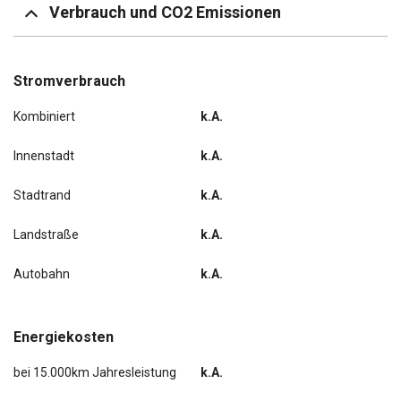
Verbrauch und CO2 Emissionen
Rückfahrkamera
Scheinwerfer Voll-LED
Stromverbrauch
Kombiniert
k.A.
Sitzheizung vorn
Innenstadt
k.A.
Sound-System KRELL
Stadtrand
k.A.
Landstraße
k.A.
Autobahn
k.A.
Energiekosten
bei 15.000km Jahresleistung
k.A.