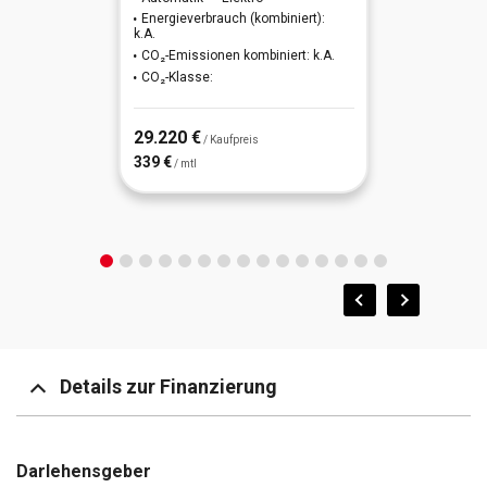
Energieverbrauch (kombiniert):
Klimaautomatik 3-Zonen
k.A.
Innenspiegel mit Abblendautomatik
CO₂-Emissionen kombiniert: k.A.
Kopf-Airbag-System
CO₂-Klasse:
Klimaautomatik 3-Zonen
Lendenwirbelstütze Sitz vorn links, verstellbar
29.220 €
Lenkrad heizbar
/ Kaufpreis
339 €
/ mtl
Lenkrad heizbar
LM-Felgen
Lenkrad (Leder)
Scheibenwischer mit Regensensor
Lenkrad mit Schaltwippen
Smart-Key
LM-Felgen
Sport-Komfortsitze vorn
Mild-Hybrid 132 kW (Motor 1,6 Ltr. - 132 kW T-GDI)
Wireless SmartLink (Apple CarPlay)
Details zur Finanzierung
Mittelarmlehne hinten
Mittelarmlehne vorn
Darlehensgeber