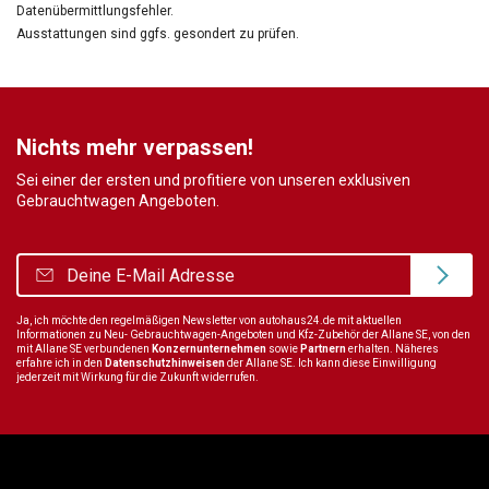
Datenübermittlungsfehler.
Ausstattungen sind ggfs. gesondert zu prüfen.
Nichts mehr verpassen!
Sei einer der ersten und profitiere von unseren exklusiven
Gebrauchtwagen Angeboten.
Ja, ich möchte den regelmäßigen Newsletter von autohaus24.de mit aktuellen
Informationen zu Neu- Gebrauchtwagen-Angeboten und Kfz-Zubehör der Allane SE, von den
mit Allane SE verbundenen
Konzernunternehmen
sowie
Partnern
erhalten. Näheres
erfahre ich in den
Datenschutzhinweisen
der Allane SE. Ich kann diese Einwilligung
jederzeit mit Wirkung für die Zukunft widerrufen.