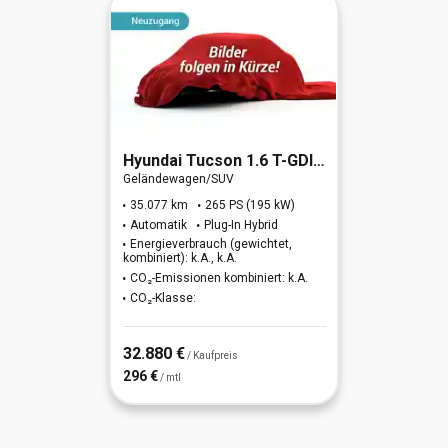
Hyundai
Tucson 1.6 T-GDI N Line Plug-In Hybrid 4WD
Geländewagen/SUV
35.077 km
265 PS (195 kW)
Automatik
Plug-In Hybrid
Energieverbrauch (gewichtet,
kombiniert): k.A., k.A.
CO₂-Emissionen kombiniert: k.A.
CO₂-Klasse:
32.880 €
/ Kaufpreis
296 €
/ mtl