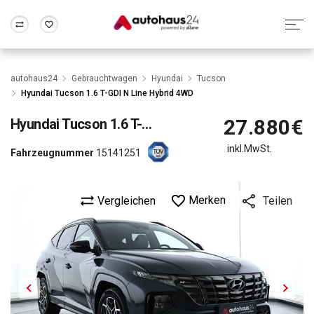
Zum Antrag
Alle Fragen & Antworten
München
Berlin
autohaus24
Gebrauchtwagen
Hyundai
Tucson
Wir bewerten dein Auto
Rund um die Inzahlungnahme
Hyundai Tucson 1.6 T-GDI N Line Hybrid 4WD
Frankfurt
Wuppertal
27.880€
Hyundai
Tucson 1.6 T-GDI N Line Hybrid 4WD
inkl.MwSt.
Fahrzeugnummer
15141251
Merken
Vergleichen
Teilen