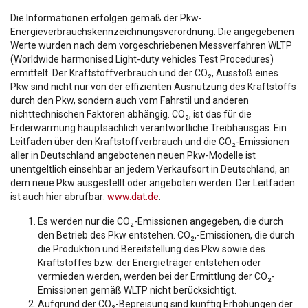
Die Informationen erfolgen gemäß der Pkw-
Energieverbrauchskennzeichnungsverordnung. Die angegebenen
Werte wurden nach dem vorgeschriebenen Messverfahren WLTP
(Worldwide harmonised Light-duty vehicles Test Procedures)
ermittelt. Der Kraftstoffverbrauch und der CO₂, Ausstoß eines
Pkw sind nicht nur von der effizienten Ausnutzung des Kraftstoffs
durch den Pkw, sondern auch vom Fahrstil und anderen
nichttechnischen Faktoren abhängig. CO₂, ist das für die
Erderwärmung hauptsächlich verantwortliche Treibhausgas. Ein
Leitfaden über den Kraftstoffverbrauch und die CO₂-Emissionen
aller in Deutschland angebotenen neuen Pkw-Modelle ist
unentgeltlich einsehbar an jedem Verkaufsort in Deutschland, an
dem neue Pkw ausgestellt oder angeboten werden. Der Leitfaden
ist auch hier abrufbar:
www.dat.de
.
Es werden nur die CO₂-Emissionen angegeben, die durch
den Betrieb des Pkw entstehen. CO₂,-Emissionen, die durch
die Produktion und Bereitstellung des Pkw sowie des
Kraftstoffes bzw. der Energieträger entstehen oder
vermieden werden, werden bei der Ermittlung der CO₂-
Emissionen gemäß WLTP nicht berücksichtigt.
Aufgrund der CO₂-Bepreisung sind künftig Erhöhungen der