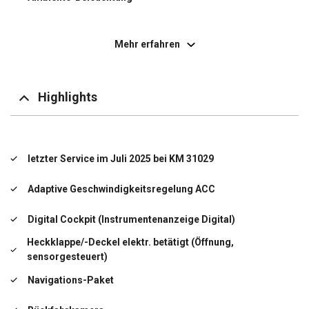
Anhänger-Stabilisierungs-Programm (TSA)
Mehr erfahren
Anti-Blockier-System (ABS)
Antriebsart: Allradantrieb
Highlights
Audiosystem: Radio RDS
Belüftung Innenraum (Multi-Air-Modus)
letzter Service im Juli 2025 bei KM 31029
Dachhimmel schwarz
Adaptive Geschwindigkeitsregelung ACC
Dachreling
Digital Cockpit (Instrumentenanzeige Digital)
Einschaltautomatik für Fahrlicht / Lichtsensor
Heckklappe/-Deckel elektr. betätigt (Öffnung,
sensorgesteuert)
Elektron. Stabilitätskontrolle (ESC) mit
Navigations-Paket
Fahrassistenz-System: Einparkhilfe vorn und hinten