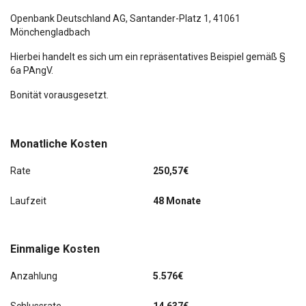
Radioempfang digital (DAB+)
Openbank Deutschland AG,
Santander-Platz 1
, 41061
Mönchengladbach
Scheibenwischer mit Regensensor
Hierbei handelt es sich um ein repräsentatives Beispiel gemäß §
6a PAngV.
Seitenairbag vorn
Bonität vorausgesetzt.
Seitenairbag vorn mitte (Central Airbag)
Servolenkung
Monatliche Kosten
Sicherheitsgurte vorn höhenverstellbar
Rate
250,57€
Sitzbezug / Polsterung: Stoff/Leder
Laufzeit
48 Monate
Sitz vorn links höhenverstellbar
Einmalige Kosten
Sitz vorn rechts höhenverstellbar
Anzahlung
5.576€
Smart-Key