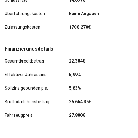
Schlussrate
14.637€
Sport-Komfortsitze vorn
Überführungskosten
keine Angaben
Start/Stop-Anlage
Zulassungskosten
170€-270€
Start-Stop-Knopf
Tagfahrlicht LED
Finanzierungsdetails
Wireless SmartLink (Apple CarPlay)
Gesamtkreditbetrag
22.304€
Zentralverriegelung mit Fernbedienung
Effektiver Jahreszins
5,99%
letzter Service im Juli 2025 bei KM 31029
Sollzins gebunden p.a.
5,83%
Adaptive Geschwindigkeitsregelung ACC
Bruttodarlehensbetrag
26.664,36€
Digital Cockpit (Instrumentenanzeige Digital)
Fahrzeugpreis
27.880€
Heckklappe/-Deckel elektr. betätigt (Öffnung,
sensorgesteuert)
Navigations-Paket