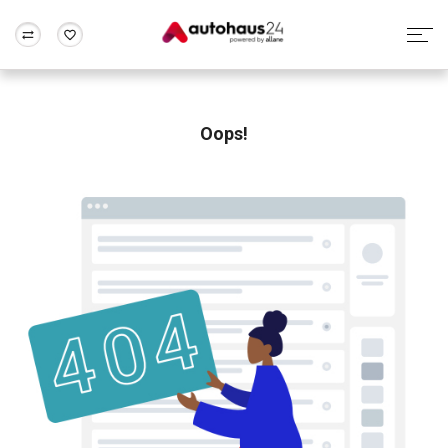
Zum Antrag
Alle Fragen & Antworten
München
Berlin
Wir bewerten dein Auto
Rund um die Inzahlungnahme
Oops!
Frankfurt
Wuppertal