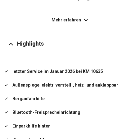
Geschwindigkeits-Regelanlage (Tempomat) inkl.
Geschwindigkeits-Begrenzeranlage
Mehr erfahren
Getriebe 5-Gang
Isofix-Aufnahmen für Kindersitz an Rücksitz
Highlights
Kopf-Airbag-System
Kopf-Airbag-System hinten
letzter Service im Januar 2026 bei KM 10635
Kotflügelverbreiterung
Außenspiegel elektr. verstell-, heiz- und anklappbar
Modellpflege
Berganfahrhilfe
Motor 1,2 Ltr. - 60 kW 12V VTi / PureTech
Bluetooth-Freisprecheinrichtung
Otto-Partikelfilter (GPF)
Einparkhilfe hinten
Radkappen inkl. Schwellerverbreiterung und
Radlaufverbreiterung