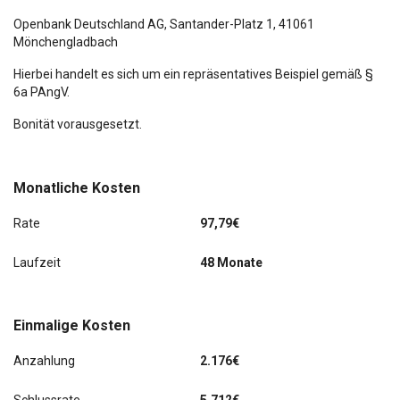
Connecting-Box
Openbank Deutschland AG,
Santander-Platz 1
, 41061
Mönchengladbach
Einparkhilfe hinten
Hierbei handelt es sich um ein repräsentatives Beispiel gemäß §
6a PAngV.
Klimaautomatik
Bonität vorausgesetzt.
Notbrems-Assistent
Radio DAB
Monatliche Kosten
Spurassistent
Rate
97,79€
Verkehrszeichenerkennung
Laufzeit
48 Monate
Einmalige Kosten
Anzahlung
2.176€