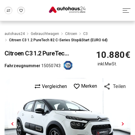
Zum Antrag
Alle Fragen & Antworten
München
Berlin
autohaus24
Gebrauchtwagen
Citroen
C3
Wir bewerten dein Auto
Rund um die Inzahlungnahme
Citroen C3 1.2 PureTech 82 C-Series Stop&Start (EURO 6d)
Frankfurt
Wuppertal
10.880€
Citroen
C3 1.2 PureTech 82 C-Series Stop&Start (EURO 6d)
inkl.MwSt.
Fahrzeugnummer
15050743
Merken
Vergleichen
Teilen