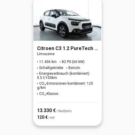
Citroen
C3 1.2 PureTech 82 C-Series Stop&Start (EURO 6d)
Limousine
11.436 km
82 PS (60 kW)
Schaltgetriebe
Benzin
Energieverbrauch (kombiniert):
5.5 l/100km
CO₂-Emissionen kombiniert: 125
g/km
CO₂-Klasse:
13.330 €
/ Kaufpreis
120 €
/ mtl