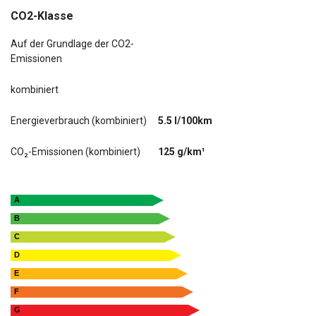
CO2-Klasse
Auf der Grundlage der CO2-
Emissionen
kombiniert
Energieverbrauch (kombiniert)
5.5 l/100km
CO₂-Emissionen (kombiniert)
125 g/km¹
A
B
C
D
E
F
G