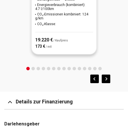
Energieverbrauch (kombiniert):
Stop-Start-Anlage
4.7 l/100km
CO₂-Emissionen kombiniert: 124
g/km
Style-Paket Bronze-Matt
CO₂-Klasse:
Tagfahrlicht LED
19.220 €
/ Kaufpreis
Warnanlage für Sicherheitsgurte
173 €
/ mtl
Wegfahrsperre mit Transponder
Zentralverriegelung
letzter Service im Januar 2026 bei KM 10635
Außenspiegel elektr. verstell-, heiz- und anklappbar
Details zur Finanzierung
Berganfahrhilfe
Bluetooth-Freisprecheinrichtung
Darlehensgeber