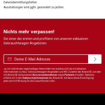
Datenübermittlungsfehler.
Ausstattungen sind ggfs. gesondert zu prüfen.
Nichts mehr verpassen!
Sei einer der ersten und profitiere von unseren exklusiven
Gebrauchtwagen Angeboten.
Ja, ich möchte den regelmäßigen Newsletter von autohaus24.de mit aktuellen
Informationen zu Neu- Gebrauchtwagen-Angeboten und Kfz-Zubehör der Allane SE, von den
mit Allane SE verbundenen
Konzernunternehmen
sowie
Partnern
erhalten. Näheres
erfahre ich in den
Datenschutzhinweisen
der Allane SE. Ich kann diese Einwilligung
jederzeit mit Wirkung für die Zukunft widerrufen.