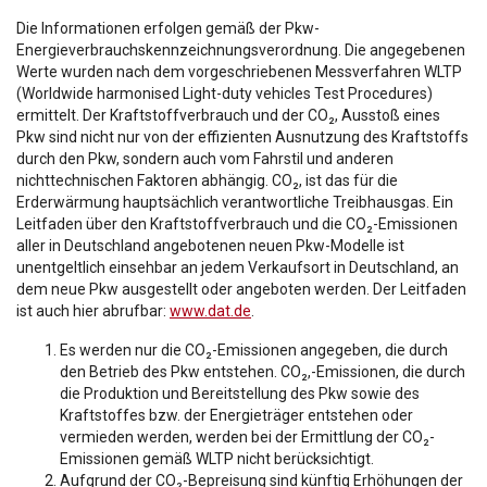
Die Informationen erfolgen gemäß der Pkw-
Energieverbrauchskennzeichnungsverordnung. Die angegebenen
Werte wurden nach dem vorgeschriebenen Messverfahren WLTP
(Worldwide harmonised Light-duty vehicles Test Procedures)
ermittelt. Der Kraftstoffverbrauch und der CO₂, Ausstoß eines
Pkw sind nicht nur von der effizienten Ausnutzung des Kraftstoffs
durch den Pkw, sondern auch vom Fahrstil und anderen
nichttechnischen Faktoren abhängig. CO₂, ist das für die
Erderwärmung hauptsächlich verantwortliche Treibhausgas. Ein
Leitfaden über den Kraftstoffverbrauch und die CO₂-Emissionen
aller in Deutschland angebotenen neuen Pkw-Modelle ist
unentgeltlich einsehbar an jedem Verkaufsort in Deutschland, an
dem neue Pkw ausgestellt oder angeboten werden. Der Leitfaden
ist auch hier abrufbar:
www.dat.de
.
Es werden nur die CO₂-Emissionen angegeben, die durch
den Betrieb des Pkw entstehen. CO₂,-Emissionen, die durch
die Produktion und Bereitstellung des Pkw sowie des
Kraftstoffes bzw. der Energieträger entstehen oder
vermieden werden, werden bei der Ermittlung der CO₂-
Emissionen gemäß WLTP nicht berücksichtigt.
Aufgrund der CO₂-Bepreisung sind künftig Erhöhungen der