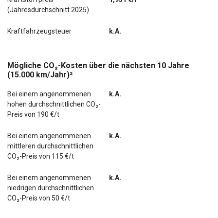
(Jahresdurchschnitt 2025)
Wärmeschutzverglasung getönt
Kraftfahrzeugsteuer
k.A.
Wegfahrsperre (elektronisch)
Zentralverriegelung mit Fernbedienung
Mögliche CO₂-Kosten über die nächsten 10 Jahre
(15.000 km/Jahr)²
letzter Service im April 2026 bei KM 78476
Bei einem angenommenen
k.A.
Sound-System BOSE
hohen durchschnittlichen CO₂-
Matrix-LED-Scheinwerfer inkl. Fernlichtassistent mit
Preis von 190 €/t
adaptiver Lichtverteilung (ALH)
Bei einem angenommenen
k.A.
Geschwindigkeits-Regelanlage (Tempomat)
mittleren durchschnittlichen
CO₂-Preis von 115 €/t
Bei einem angenommenen
k.A.
niedrigen durchschnittlichen
CO₂-Preis von 50 €/t