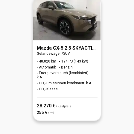
Mazda
CX-5 2.5 SKYACTIV-G 194 Sports-Line AWD (EURO 6d)
Geländewagen/SUV
48.020 km
194 PS (143 kW)
Automatik
Benzin
Energieverbrauch (kombiniert):
k.A.
CO₂-Emissionen kombiniert: k.A.
CO₂-Klasse:
28.270 €
/ Kaufpreis
255 €
/ mtl