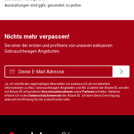
Ausstattungen sind ggfs. gesondert zu prüfen.
Nichts mehr verpassen!
Sei einer der ersten und profitiere von unseren exklusiven
Gebrauchtwagen Angeboten.
Ja, ich möchte den regelmäßigen Newsletter von autohaus24.de mit aktuellen
Informationen zu Neu- Gebrauchtwagen-Angeboten und Kfz-Zubehör der Allane SE, von den
mit Allane SE verbundenen
Konzernunternehmen
sowie
Partnern
erhalten. Näheres
erfahre ich in den
Datenschutzhinweisen
der Allane SE. Ich kann diese Einwilligung
jederzeit mit Wirkung für die Zukunft widerrufen.