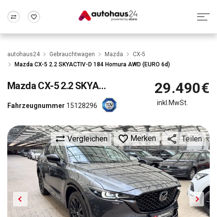
Zum Antrag
Alle Fragen & Antworten
München
Berlin
autohaus24
Gebrauchtwagen
Mazda
CX-5
Wir bewerten dein Auto
Rund um die Inzahlungnahme
Mazda CX-5 2.2 SKYACTIV-D 184 Homura AWD (EURO 6d)
Frankfurt
Wuppertal
29.490€
Mazda
CX-5 2.2 SKYACTIV-D 184 Homura AWD (EURO 6d)
inkl.MwSt.
Fahrzeugnummer
15128296
Merken
Vergleichen
Teilen