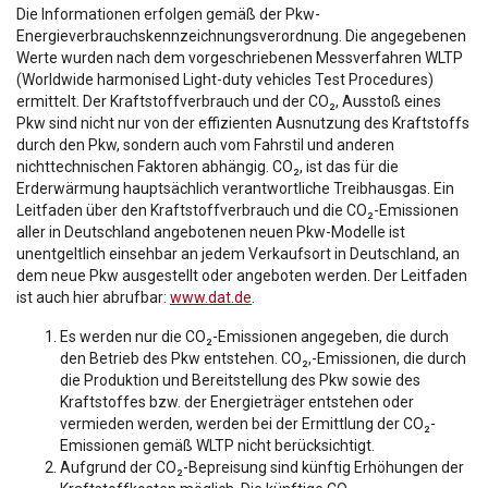
Die Informationen erfolgen gemäß der Pkw-
Energieverbrauchskennzeichnungsverordnung. Die angegebenen
Werte wurden nach dem vorgeschriebenen Messverfahren WLTP
(Worldwide harmonised Light-duty vehicles Test Procedures)
ermittelt. Der Kraftstoffverbrauch und der CO₂, Ausstoß eines
Pkw sind nicht nur von der effizienten Ausnutzung des Kraftstoffs
durch den Pkw, sondern auch vom Fahrstil und anderen
nichttechnischen Faktoren abhängig. CO₂, ist das für die
Erderwärmung hauptsächlich verantwortliche Treibhausgas. Ein
Leitfaden über den Kraftstoffverbrauch und die CO₂-Emissionen
aller in Deutschland angebotenen neuen Pkw-Modelle ist
unentgeltlich einsehbar an jedem Verkaufsort in Deutschland, an
dem neue Pkw ausgestellt oder angeboten werden. Der Leitfaden
ist auch hier abrufbar:
www.dat.de
.
Es werden nur die CO₂-Emissionen angegeben, die durch
den Betrieb des Pkw entstehen. CO₂,-Emissionen, die durch
die Produktion und Bereitstellung des Pkw sowie des
Kraftstoffes bzw. der Energieträger entstehen oder
vermieden werden, werden bei der Ermittlung der CO₂-
Emissionen gemäß WLTP nicht berücksichtigt.
Aufgrund der CO₂-Bepreisung sind künftig Erhöhungen der