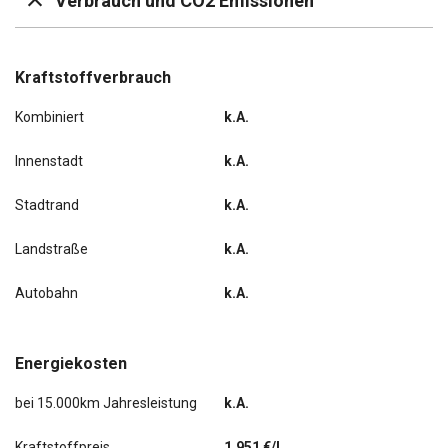
Verbrauch und CO2 Emissionen
Scheibenwischer mit Regensensor
Scheinwerfer-Reinigungsanlage (SRA)
Kraftstoffverbrauch
Kombiniert
k.A.
Seitenairbag vorn
Innenstadt
k.A.
Seitenscheiben hinten und Heckscheibe abgedunkelt
Stadtrand
k.A.
Sitzbezug / Polsterung: Kunstleder / Grand Luxe
Landstraße
k.A.
Sitze vorn höhenverstellbar
Autobahn
k.A.
Sitz vorn links elektr. verstellbar
Sprachsteuerung, erweiterter Umfang
Energiekosten
USB-Anschluss hinten
bei 15.000km Jahresleistung
k.A.
USB-Anschluss und AUX-IN-Anschluss
Kraftstoffpreis
1,951 €/l