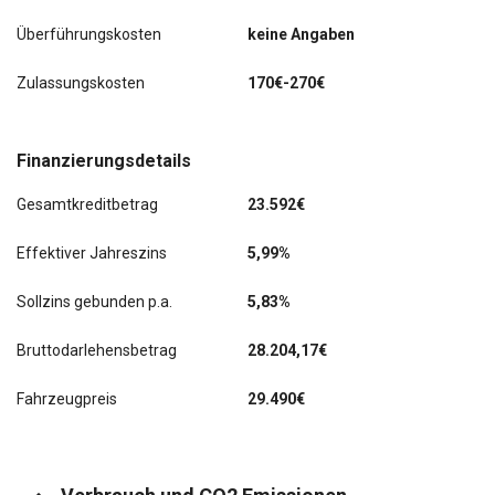
Überführungskosten
keine Angaben
Motor 2,2 Ltr. - 135 kW Turbodiesel KAT
Zulassungskosten
170€-270€
Multi-Commander
Multi-Info-Display (Farbe)
Finanzierungsdetails
Nebelscheinwerfer LED
Gesamtkreditbetrag
23.592€
Notbrems-Warnblinkautomatik (ESS)
Effektiver Jahreszins
5,99%
Parkbremse elektrisch
Sollzins gebunden p.a.
5,83%
Radioempfang digital (DAB+)
Bruttodarlehensbetrag
28.204,17€
Schadstoffarm nach Abgasnorm Euro 6d
Fahrzeugpreis
29.490€
Schalt-/Wählhebelgriff Leder
Scheibenwischerenteiser vorn