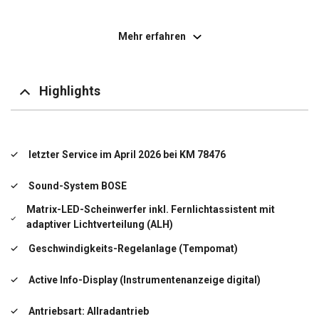
Audiosystem: Radio mit CD-Player
Mehr erfahren
Außenspiegel elektr. verstell- und heizbar, beide
Außenspiegel mit Zierblende schwarz
Highlights
Ausstattungs-Paket: Connectivity & Convenience-Paket
Ausstattungs-Paket: I-Activesense
letzter Service im April 2026 bei KM 78476
i-ELOOP
Sound-System BOSE
Wagenfarbe
Matrix-LED-Scheinwerfer inkl. Fernlichtassistent mit
adaptiver Lichtverteilung (ALH)
Diebstahl-Warnanlage mit Innenraumüberwachung
Geschwindigkeits-Regelanlage (Tempomat)
Dynamische Stabilitätskontrolle (DSC)
Active Info-Display (Instrumentenanzeige digital)
Einschaltautomatik für Fahrlicht
Antriebsart: Allradantrieb