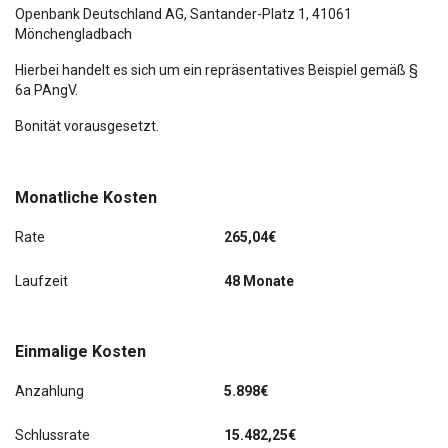
Lendenwirbelstütze Sitz vorn links
Openbank Deutschland AG,
Santander-Platz 1
, 41061
Mönchengladbach
Lenkrad mit Schaltwippen/-tasten
Hierbei handelt es sich um ein repräsentatives Beispiel gemäß §
6a PAngV.
Lenkrad (Sport/Leder, 3-Speichen)
Bonität vorausgesetzt.
Lenksäule (Lenkrad) mech. Höhen-/Längsverstellung
Leseleuchte vorn
Monatliche Kosten
Lichtassistent (Coming Home, Leaving Home)
Rate
265,04€
LM-Felgen
Laufzeit
48 Monate
Log-in-System
Einmalige Kosten
Make-up-Spiegel beleuchtet
Anzahlung
5.898€
Mittelarmlehne hinten
Schlussrate
15.482,25€
Modellpflege (2)