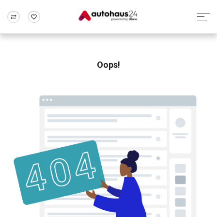
Zum Antrag
Alle Fragen & Antworten
München
Berlin
Wir bewerten dein Auto
Rund um die Inzahlungnahme
Oops!
Frankfurt
Wuppertal