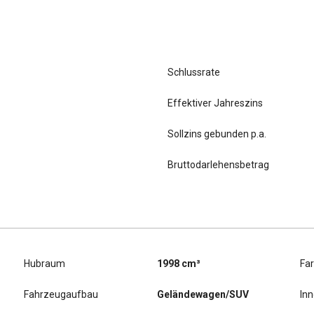
Schlussrate
Effektiver Jahreszins
Sollzins gebunden p.a.
Bruttodarlehensbetrag
Hubraum
1998 cm³
Fa
Fahrzeugaufbau
Geländewagen/SUV
In