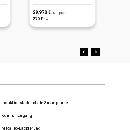
29.970 €
30.88
/ Kaufpreis
270 €
278 €
/ mtl
/
Induktionsladeschale Smartphone
Komfortzugang
Metallic-Lackierung