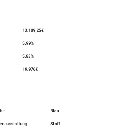
13.109,25
€
5,99%
5,83%
19.976€
rbe
Blau
nenausstattung
Stoff