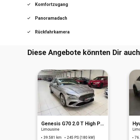
Komfortzugang
Panoramadach
Rückfahrkamera
Diese Angebote könnten Dir auch
D 5-Sitzer
Genesis
G70 2.0 T High Power 8AT AWD Luxus
Hy
Limousine
Lim
 kW)
39.581 km
245 PS (180 kW)
76