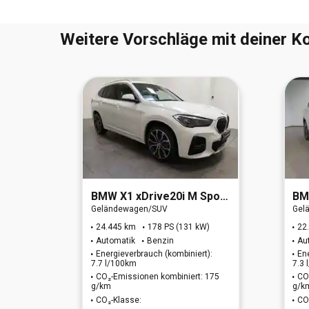
Weitere Vorschläge mit deiner Ko
RO 6d)
BMW
X1 xDrive20i M Sport (EURO 6d)
B
Geländewagen/SUV
Gel
W)
24.445 km
178 PS (131 kW)
22
Automatik
Benzin
Au
t):
Energieverbrauch (kombiniert):
En
7.7 l/100km
7.3
: 175
CO₂-Emissionen kombiniert: 175
CO
g/km
g/k
CO₂-Klasse:
CO