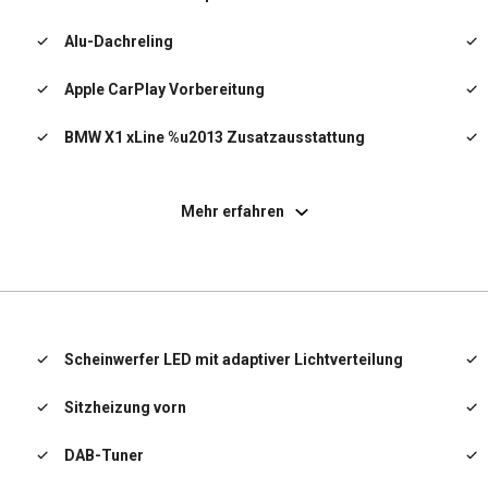
Alu-Dachreling
Apple CarPlay Vorbereitung
BMW X1 xLine %u2013 Zusatzausstattung
Business-Paket
Mehr erfahren
Diebstahl-Warnanlage
Driving Assistant Plus
HiFi-Lautsprechersystem
Scheinwerfer LED mit adaptiver Lichtverteilung
Sitzheizung vorn
DAB-Tuner