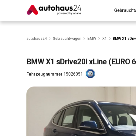
Gebraucht
Zum Antrag
Alle Fragen & Antworten
München
Wir bewerten dein Auto
Rund um die Inzahlungnahme
autohaus24
Gebrauchtwagen
BMW
X1
BMW X1 sDriv
BMW
X1 sDrive20i xLine (EURO 6
Fahrzeugnummer
15026051