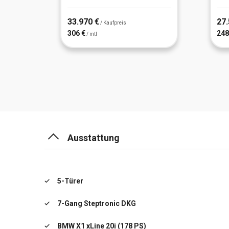
33.970 €
27.
/ Kaufpreis
306 €
248
/ mtl
Ausstattung
5-Türer
7-Gang Steptronic DKG
BMW X1 xLine 20i (178 PS)