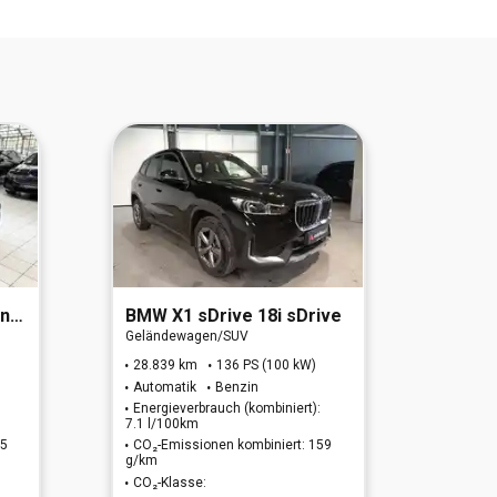
d)
BMW
X1 sDrive 18i sDrive
BMW
Geländewagen/SUV
Geländ
28.839 km
136 PS (100 kW)
62.28
Automatik
Benzin
Autom
Energieverbrauch (kombiniert):
Energi
7.1 l/100km
6.6 l/1
65
CO₂-Emissionen kombiniert: 159
CO₂-E
g/km
g/km
CO₂-Klasse:
CO₂-K