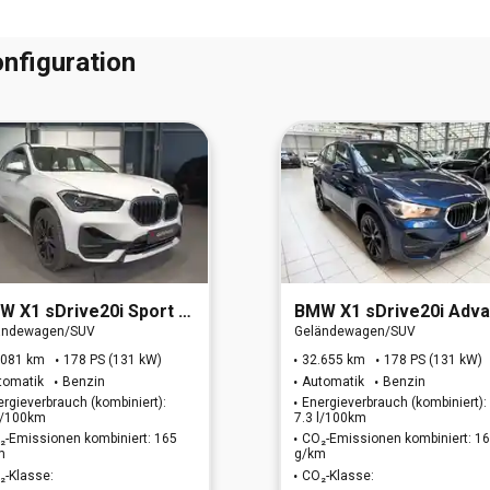
nfiguration
MW
X1 sDrive20i Sport Line
BMW
X1 sDrive20i Advantage (EURO 6
ändewagen/SUV
Geländewagen/SUV
.081 km
178 PS (131 kW)
32.655 km
178 PS (131 kW)
tomatik
Benzin
Automatik
Benzin
ergieverbrauch (kombiniert):
Energieverbrauch (kombiniert):
 l/100km
7.3 l/100km
₂-Emissionen kombiniert: 165
CO₂-Emissionen kombiniert: 1
m
g/km
₂-Klasse:
CO₂-Klasse: