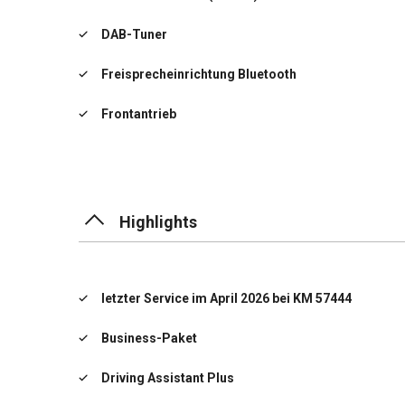
DAB-Tuner
Freisprecheinrichtung Bluetooth
Frontantrieb
Geschwindigkeits-Regelanlage
Heckklappenbetätigung automatisch
Highlights
Klimaautomatik 2-Zonen
Kraftstofftank: vergrößert
letzter Service im April 2026 bei KM 57444
Business-Paket
Driving Assistant Plus