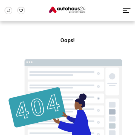
Zum Antrag
Alle Fragen & Antworten
München
Berlin
Wir bewerten dein Auto
Rund um die Inzahlungnahme
Oops!
Frankfurt
Wuppertal