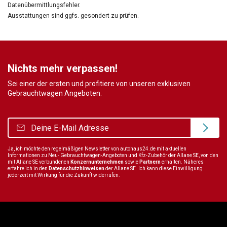
Datenübermittlungsfehler.
Ausstattungen sind ggfs. gesondert zu prüfen.
Nichts mehr verpassen!
Sei einer der ersten und profitiere von unseren exklusiven
Gebrauchtwagen Angeboten.
Ja, ich möchte den regelmäßigen Newsletter von autohaus24.de mit aktuellen
Informationen zu Neu- Gebrauchtwagen-Angeboten und Kfz-Zubehör der Allane SE, von den
mit Allane SE verbundenen
Konzernunternehmen
sowie
Partnern
erhalten. Näheres
erfahre ich in den
Datenschutzhinweisen
der Allane SE. Ich kann diese Einwilligung
jederzeit mit Wirkung für die Zukunft widerrufen.