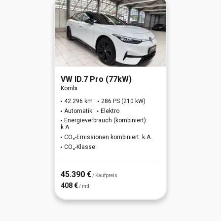
VW
ID.7 Pro (77kW)
Kombi
42.296 km
286 PS (210 kW)
Automatik
Elektro
Energieverbrauch (kombiniert):
k.A.
CO₂-Emissionen kombiniert: k.A.
CO₂-Klasse:
45.390 €
/ Kaufpreis
408 €
/ mtl