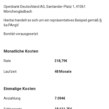
Sound-System DSP / Audi Sound-System
Openbank Deutschland AG,
Santander-Platz 1
, 41061
Mönchengladbach
Standheizung
Hierbei handelt es sich um ein repräsentatives Beispiel gemäß §
6a PAngV.
Verglasung hinten abgedunkelt (Privacyverglasung)
Bonität vorausgesetzt.
Monatliche Kosten
Rate
318,79€
Laufzeit
48 Monate
Einmalige Kosten
Anzahlung
7.094€