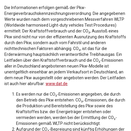
Die Informationen erfolgen gemäß der Pkw-
Energieverbrauchskennzeichnungsverordnung. Die angegebenen
Werte wurden nach dem vorgeschriebenen Messverfahren WLTP
(Worldwide harmonised Light-duty vehicles Test Procedures)
ermittelt. Der Kraftstoffverbrauch und der CO₂, Ausstoß eines
Pkw sind nicht nur von der effizienten Ausnutzung des Kraftstoffs
durch den Pkw, sondern auch vom Fahrstil und anderen
nichttechnischen Faktoren abhängig. CO₂, ist das für die
Erderwärmung hauptsächlich verantwortliche Treibhausgas. Ein
Leitfaden über den Kraftstoffverbrauch und die CO₂-Emissionen
aller in Deutschland angebotenen neuen Pkw-Modelle ist
unentgeltlich einsehbar an jedem Verkaufsort in Deutschland, an
dem neue Pkw ausgestellt oder angeboten werden. Der Leitfaden
ist auch hier abrufbar:
www.dat.de
.
Es werden nur die CO₂-Emissionen angegeben, die durch
den Betrieb des Pkw entstehen. CO₂,-Emissionen, die durch
die Produktion und Bereitstellung des Pkw sowie des
Kraftstoffes bzw. der Energieträger entstehen oder
vermieden werden, werden bei der Ermittlung der CO₂-
Emissionen gemäß WLTP nicht berücksichtigt.
Aufgrund der CO₂-Bepreisung sind künftig Erhöhungen der