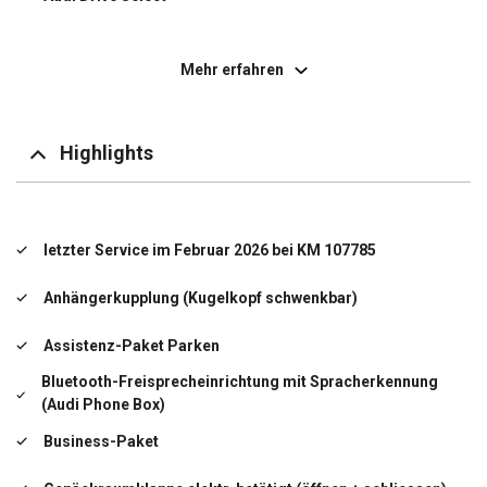
Getriebe 7-Gang - Doppelkupplungsgetriebe S-tronic
Mehr erfahren
Isofix-Aufnahmen für Kindersitz
Kraftstofftank: 58 Ltr.
Highlights
Mild-Hybrid 195 kW (Motor 2,0 Ltr. - 195 kW 16V TFSI)
Multi-Media-Interface MMI Basic Plus / MMI Radio Plus
letzter Service im Februar 2026 bei KM 107785
Otto-Partikelfilter (OPF)
Anhängerkupplung (Kugelkopf schwenkbar)
Reifenkontroll-Anzeige
Assistenz-Paket Parken
Schadstoffarm nach Abgasnorm Euro 6d
Bluetooth-Freisprecheinrichtung mit Spracherkennung
(Audi Phone Box)
Sport-Fahrwerk
Business-Paket
Stoßfänger Sport-Design (S-line)