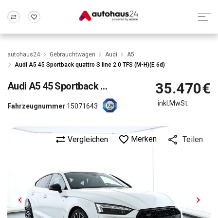
Zum Antrag
Alle Fragen & Antworten
München
Berlin
autohaus24
Gebrauchtwagen
Audi
A5
Wir bewerten dein Auto
Rund um die Inzahlungnahme
Audi A5 45 Sportback quattro S line 2.0 TFS (M-H)(E 6d)
Frankfurt
Wuppertal
35.470€
Audi
A5 45 Sportback quattro S line 2.0 TFS (M-H)(E 6d)
inkl.MwSt.
Fahrzeugnummer
15071643
Merken
Vergleichen
Teilen