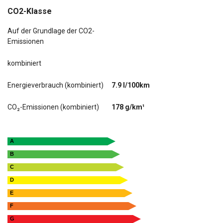
CO2-Klasse
Auf der Grundlage der CO2-
Emissionen
kombiniert
Energieverbrauch (kombiniert)
7.9 l/100km
CO₂-Emissionen (kombiniert)
178 g/km¹
A
B
C
D
E
F
G