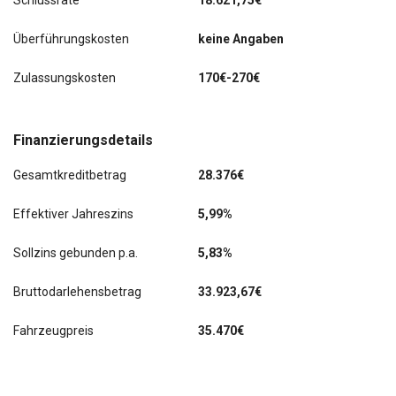
Schlussrate
18.621,75€
Überführungskosten
keine Angaben
Zulassungskosten
170€-270€
Finanzierungsdetails
Gesamtkreditbetrag
28.376€
Effektiver Jahreszins
5,99%
Sollzins gebunden p.a.
5,83%
Bruttodarlehensbetrag
33.923,67€
Fahrzeugpreis
35.470€