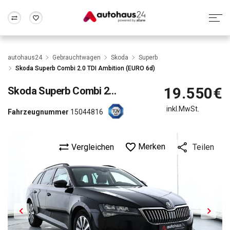
Zum Antrag
Alle Fragen & Antworten
München
Berlin
autohaus24
Gebrauchtwagen
Skoda
Superb
Wir bewerten dein Auto
Rund um die Inzahlungnahme
Skoda Superb Combi 2.0 TDI Ambition (EURO 6d)
Frankfurt
Wuppertal
19.550€
Skoda
Superb Combi 2.0 TDI Ambition (EURO 6d)
inkl.MwSt.
Fahrzeugnummer
15044816
Merken
Vergleichen
Teilen