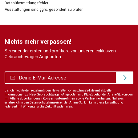
Datenübermittlungsfehler.
Ausstattungen sind ggfs. gesondert zu prüfen.
Nichts mehr verpassen!
Sei einer der ersten und profitiere von unseren exklusiven
Gebrauchtwagen Angeboten.
Ja, ich möchte den regelmäßigen Newsletter von autohaus24.de mit aktuellen
Informationen zu Neu- Gebrauchtwagen-Angeboten und Kfz-Zubehör der Allane SE, von den
mit Allane SE verbundenen
Konzernunternehmen
sowie
Partnern
erhalten. Näheres
erfahre ich in den
Datenschutzhinweisen
der Allane SE. Ich kann diese Einwilligung
jederzeit mit Wirkung für die Zukunft widerrufen.