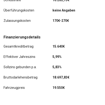
Schlussrate
10.263,75€
Gepäckraum-Abtrennung (Netz)
Überführungskosten
keine Angaben
Lendenwirbelstütze vorne
Zulassungskosten
170€-270€
LM-Felgen 6,5x17 (Drakon, Anthrazit)
Radioempfang digital (DAB+)
Finanzierungsdetails
Scheinwerfer LED
Gesamtkreditbetrag
15.640€
Sitzheizung vorn
Effektiver Jahreszins
5,99%
SmartLink (MirrorLink, Apple CarPlay und Android Auto)
Sollzins gebunden p.a.
5,83%
Sprachsteuerung
Bruttodarlehensbetrag
18.697,83€
Spurhalteassistent
Fahrzeugpreis
19.550€
Verkehrszeichenerkennung
virtual cockpit