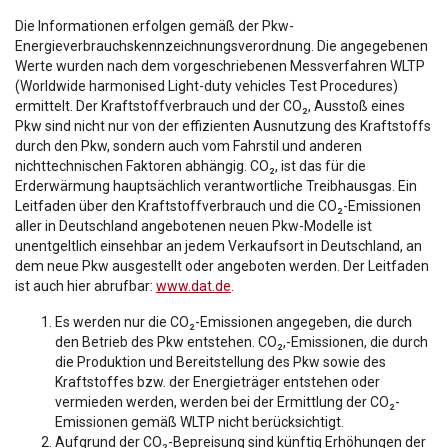
Die Informationen erfolgen gemäß der Pkw-
Energieverbrauchskennzeichnungsverordnung. Die angegebenen
Werte wurden nach dem vorgeschriebenen Messverfahren WLTP
(Worldwide harmonised Light-duty vehicles Test Procedures)
ermittelt. Der Kraftstoffverbrauch und der CO₂, Ausstoß eines
Pkw sind nicht nur von der effizienten Ausnutzung des Kraftstoffs
durch den Pkw, sondern auch vom Fahrstil und anderen
nichttechnischen Faktoren abhängig. CO₂, ist das für die
Erderwärmung hauptsächlich verantwortliche Treibhausgas. Ein
Leitfaden über den Kraftstoffverbrauch und die CO₂-Emissionen
aller in Deutschland angebotenen neuen Pkw-Modelle ist
unentgeltlich einsehbar an jedem Verkaufsort in Deutschland, an
dem neue Pkw ausgestellt oder angeboten werden. Der Leitfaden
ist auch hier abrufbar:
www.dat.de
.
Es werden nur die CO₂-Emissionen angegeben, die durch
den Betrieb des Pkw entstehen. CO₂,-Emissionen, die durch
die Produktion und Bereitstellung des Pkw sowie des
Kraftstoffes bzw. der Energieträger entstehen oder
vermieden werden, werden bei der Ermittlung der CO₂-
Emissionen gemäß WLTP nicht berücksichtigt.
Aufgrund der CO₂-Bepreisung sind künftig Erhöhungen der