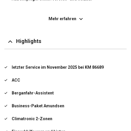
Dachreling
Mehr erfahren
Elektron. Stabilitäts-Programm (ESP)
Auffahrwarnsystem mit City-Notbremsfunktion
(Frontradar-Assistent)
Highlights
Multikollisionsbremse (Multi Collision Brake)
Fensterheber elektrisch vorn + hinten
letzter Service im November 2025 bei KM 86689
Fernbedienung für Zentralverriegelung
ACC
Geschwindigkeits-Regelanlage (Tempomat)
Berganfahr-Assistent
Getriebe 7-Gang - Doppelkupplungsgetriebe DSG
Business-Paket Amundsen
Infotainment-Paket Bolero
Climatronic 2-Zonen
Innenausstattung: Dekoreinlagen Silber