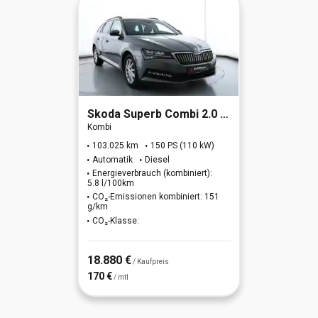
Skoda
Superb Combi 2.0 TDI Ambition (EURO 6d)
Kombi
103.025 km
150 PS (110 kW)
Automatik
Diesel
Energieverbrauch (kombiniert):
5.8 l/100km
CO₂-Emissionen kombiniert: 151
g/km
CO₂-Klasse:
18.880 €
/ Kaufpreis
170 €
/ mtl