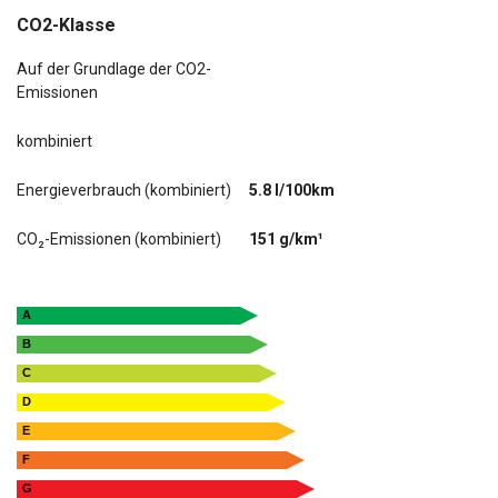
CO2-Klasse
Auf der Grundlage der CO2-
Emissionen
kombiniert
Energieverbrauch (kombiniert)
5.8 l/100km
CO₂-Emissionen (kombiniert)
151 g/km¹
A
B
C
D
E
F
G