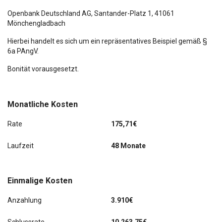
Sitze vorn höhenverstellbar
Openbank Deutschland AG,
Santander-Platz 1
, 41061
Mönchengladbach
Start/Stop-Anlage
Hierbei handelt es sich um ein repräsentatives Beispiel gemäß §
6a PAngV.
Wegfahrsperre
Bonität vorausgesetzt.
Zentralverriegelung
letzter Service im November 2025 bei KM 86689
Monatliche Kosten
ACC
Rate
175,71€
Berganfahr-Assistent
Laufzeit
48 Monate
Business-Paket Amundsen
Einmalige Kosten
Climatronic 2-Zonen
Anzahlung
3.910€
Einparkhilfe vorn und hinten