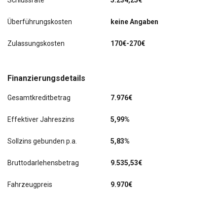
Schlussrate
5.234,25€
Überführungskosten
keine Angaben
Zulassungskosten
170€-270€
Finanzierungsdetails
Gesamtkreditbetrag
7.976€
Effektiver Jahreszins
5,99%
Sollzins gebunden p.a.
5,83%
Bruttodarlehensbetrag
9.535,53€
Fahrzeugpreis
9.970€