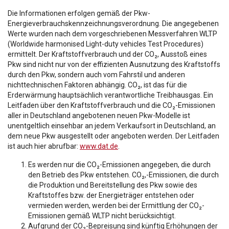
Die Informationen erfolgen gemäß der Pkw-
Energieverbrauchskennzeichnungsverordnung. Die angegebenen
Werte wurden nach dem vorgeschriebenen Messverfahren WLTP
(Worldwide harmonised Light-duty vehicles Test Procedures)
ermittelt. Der Kraftstoffverbrauch und der CO₂, Ausstoß eines
Pkw sind nicht nur von der effizienten Ausnutzung des Kraftstoffs
durch den Pkw, sondern auch vom Fahrstil und anderen
nichttechnischen Faktoren abhängig. CO₂, ist das für die
Erderwärmung hauptsächlich verantwortliche Treibhausgas. Ein
Leitfaden über den Kraftstoffverbrauch und die CO₂-Emissionen
aller in Deutschland angebotenen neuen Pkw-Modelle ist
unentgeltlich einsehbar an jedem Verkaufsort in Deutschland, an
dem neue Pkw ausgestellt oder angeboten werden. Der Leitfaden
ist auch hier abrufbar:
www.dat.de
.
Es werden nur die CO₂-Emissionen angegeben, die durch
den Betrieb des Pkw entstehen. CO₂,-Emissionen, die durch
die Produktion und Bereitstellung des Pkw sowie des
Kraftstoffes bzw. der Energieträger entstehen oder
vermieden werden, werden bei der Ermittlung der CO₂-
Emissionen gemäß WLTP nicht berücksichtigt.
Aufgrund der CO₂-Bepreisung sind künftig Erhöhungen der