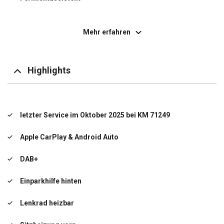
Freisprecheinrichtung Bluetooth
Mehr erfahren
Klimaanlage
Lederlenkrad
Highlights
LM-Felgen
OTA-Updates
letzter Service im Oktober 2025 bei KM 71249
Smartphone Schnittstelle
Apple CarPlay & Android Auto
Spurhalteassistent
DAB+
USB-Anschluss
Einparkhilfe hinten
letzter Service im Oktober 2025 bei KM 71249
Lenkrad heizbar
Apple CarPlay & Android Auto