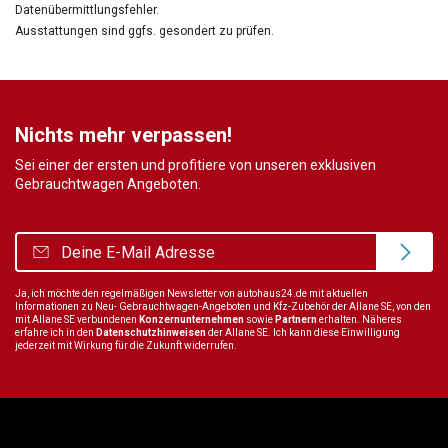
Datenübermittlungsfehler.
Ausstattungen sind ggfs. gesondert zu prüfen.
Nichts mehr verpassen!
Sei einer der ersten und profitiere von unseren exklusiven
Gebrauchtwagen Angeboten.
Ja, ich möchte den regelmäßigen Newsletter von autohaus24.de mit aktuellen
Informationen zu Neu- Gebrauchtwagen-Angeboten und Kfz-Zubehör der Allane SE, von den
mit Allane SE verbundenen
Konzernunternehmen
sowie
Partnern
erhalten. Näheres
erfahre ich in den
Datenschutzhinweisen
der Allane SE. Ich kann diese Einwilligung
jederzeit mit Wirkung für die Zukunft widerrufen.