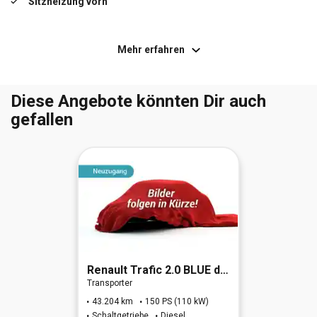
Sitzheizung vorn
DAB+
Alarmanlage
Mehr erfahren
Einparkhilfe hinten
Einschaltautomatik für Fahrlicht
Lenkrad heizbar
Fernlichtassistent
Diese Angebote könnten Dir auch
gefallen
Sitzheizung vorn
Freisprecheinrichtung Bluetooth
Klimaanlage
LM-Felgen
Smartphone Schnittstelle
Spurhalteassistent
Renault
Trafic 2.0 BLUE dCi 150 L1H1 3,0t Komfort (EU6d)
USB-Anschluss
Transporter
43.204 km
150 PS (110 kW)
Schaltgetriebe
Diesel