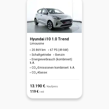
Hyundai
i10 1.0 Trend
Limousine
20.869 km
67 PS (49 kW)
Schaltgetriebe
Benzin
Energieverbrauch (kombiniert):
k.A.
CO₂-Emissionen kombiniert: k.A.
CO₂-Klasse:
13.190 €
/ Kaufpreis
119 €
/ mtl