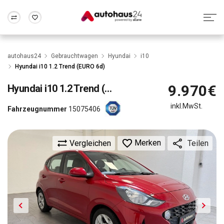
Zum Antrag
Alle Fragen & Antworten
München
Berlin
autohaus24
Gebrauchtwagen
Hyundai
i10
Wir bewerten dein Auto
Rund um die Inzahlungnahme
Hyundai i10 1.2 Trend (EURO 6d)
Frankfurt
Wuppertal
9.970€
Hyundai
i10 1.2 Trend (EURO 6d)
inkl.MwSt.
Fahrzeugnummer
15075406
Merken
Vergleichen
Teilen