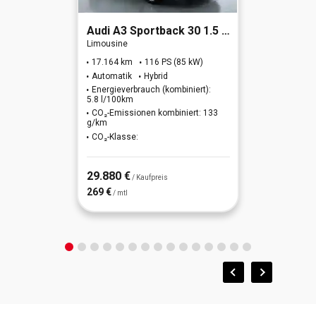
Fahrassistenz-System: Berganfahrhilfe
Sitzheizung vorn
Audi
A3 Sportback 30 1.5 TFSI (MHEV) S line
Fensterheber elektrisch vorn, mit Auf-/Ab-Automatik
USB-Anschluss + AUX-IN-Anschluss
Limousine
17.164 km
116 PS (85 kW)
Freisprecheinrichtung Bluetooth
Wärmepumpe für Heizungs-/Klimaanlage
Automatik
Hybrid
Energieverbrauch (kombiniert):
Getriebe für Elektrofahrzeug
5.8 l/100km
CO₂-Emissionen kombiniert: 133
g/km
Spurhalteassistent
CO₂-Klasse:
Warnsystem (LDWS, Lane Departure Warning System)
29.880 €
/ Kaufpreis
269 €
/ mtl