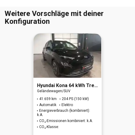
Weitere Vorschläge mit deiner
Konfiguration
Hyundai
Kona 64 kWh Trend-Paket Elektro 2WD
Geländewagen/SUV
41.659 km
204 PS (150 kW)
Automatik
Elektro
Energieverbrauch (kombiniert):
k.A.
CO₂-Emissionen kombiniert: k.A.
CO₂-Klasse: