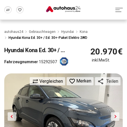
Zum Antrag
Alle Fragen & Antworten
München
Berlin
autohaus24
Gebrauchtwagen
Hyundai
Kona
Wir bewerten dein Auto
Rund um die Inzahlungnahme
Hyundai Kona Ed. 30+ / Ed. 30+-Paket Elektro 2WD
Frankfurt
Wuppertal
20.970€
Hyundai
Kona Ed. 30+ / Ed. 30+-Paket Elektro 2WD
inkl.MwSt.
Fahrzeugnummer
15292507
Merken
Vergleichen
Teilen