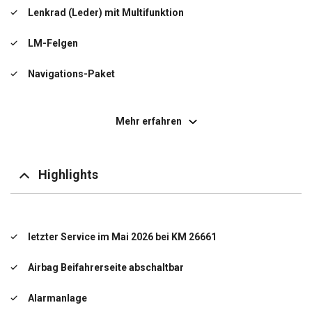
Lenkrad (Leder) mit Multifunktion
LM-Felgen
Navigations-Paket
Radioempfang digital (DAB+)
Mehr erfahren
Rückfahrkamera
Sitzheizung vorn
Highlights
Smartphone Schnittstelle (Apple CarPlay & Android
Auto)
Start/Stop-Anlage
letzter Service im Mai 2026 bei KM 26661
Start-Stop-Knopf
Airbag Beifahrerseite abschaltbar
USB-Anschluss + AUX-IN-Anschluss
Alarmanlage