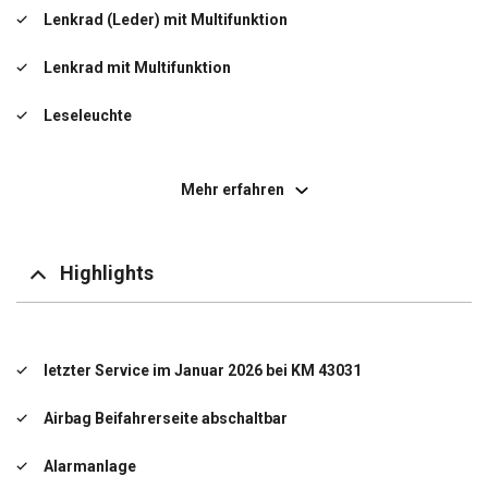
Lenkrad (Leder) mit Multifunktion
Lenkrad mit Multifunktion
Leseleuchte
LM-Felgen
Mehr erfahren
Navigations-Paket
Rückfahrkamera
Highlights
Sitzheizung vorn
Start-Stop-Knopf
letzter Service im Januar 2026 bei KM 43031
USB-Anschluss + AUX-IN-Anschluss
Airbag Beifahrerseite abschaltbar
Verglasung getönt
Alarmanlage