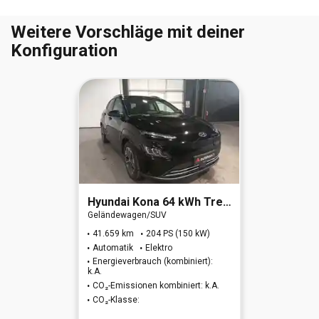
Weitere Vorschläge mit deiner
Konfiguration
Hyundai
Kona 64 kWh Trend-Paket Elektro 2WD
Geländewagen/SUV
41.659 km
204 PS (150 kW)
Automatik
Elektro
Energieverbrauch (kombiniert):
k.A.
CO₂-Emissionen kombiniert: k.A.
CO₂-Klasse: