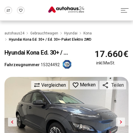
Zum Antrag
Alle Fragen & Antworten
München
Berlin
autohaus24
Gebrauchtwagen
Hyundai
Kona
Wir bewerten dein Auto
Rund um die Inzahlungnahme
Hyundai Kona Ed. 30+ / Ed. 30+-Paket Elektro 2WD
Frankfurt
Wuppertal
17.660€
Hyundai
Kona Ed. 30+ / Ed. 30+-Paket Elektro 2WD
inkl.MwSt.
Fahrzeugnummer
15324492
Merken
Vergleichen
Teilen