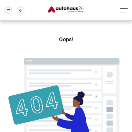
Zum Antrag
Alle Fragen & Antworten
München
Berlin
Wir bewerten dein Auto
Rund um die Inzahlungnahme
Oops!
Frankfurt
Wuppertal