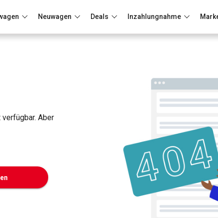
wagen
Neuwagen
Deals
Inzahlungnahme
Mark
Berlin
Frankfurt
Wuppertal
t verfügbar. Aber
ken