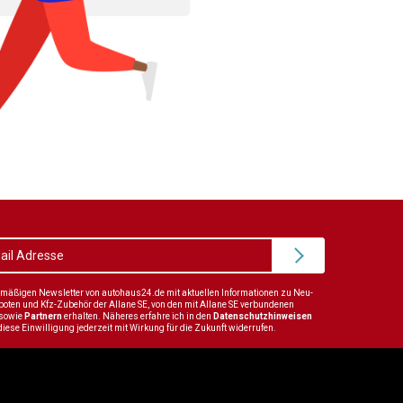
elmäßigen Newsletter von autohaus24.de mit aktuellen Informationen zu Neu-
en und Kfz-Zubehör der Allane SE, von den mit Allane SE verbundenen
sowie
Partnern
erhalten. Näheres erfahre ich in den
Datenschutzhinweisen
diese Einwilligung jederzeit mit Wirkung für die Zukunft widerrufen.