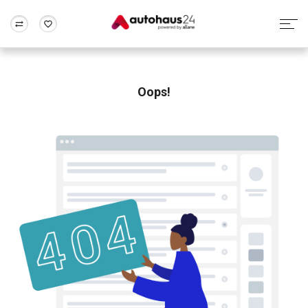
Zum Antrag
Alle Fragen & Antworten
München
Berlin
Wir bewerten dein Auto
Rund um die Inzahlungnahme
Oops!
Frankfurt
Wuppertal