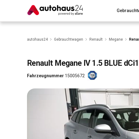
Gebraucht
Zum Antrag
Alle Fragen & Antworten
München
Wir bewerten dein Auto
Rund um die Inzahlungnahme
autohaus24
Gebrauchtwagen
Renault
Megane
Renau
Renault
Megane IV 1.5 BLUE dCi1
Fahrzeugnummer
15005672