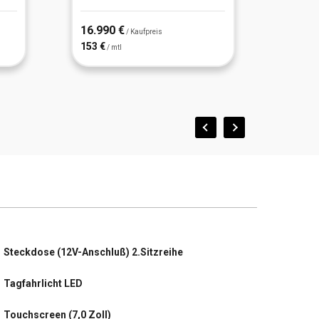
16.990 €
19.99
/ Kaufpreis
153 €
180 €
/ mtl
/
Steckdose (12V-Anschluß) 2.Sitzreihe
Tagfahrlicht LED
Touchscreen (7,0 Zoll)