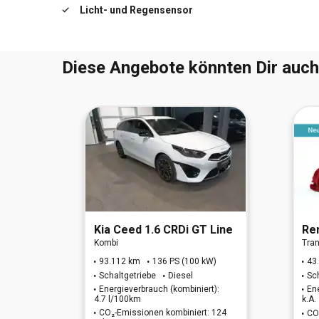
Licht- und Regensensor
Koffer-/Laderaumboden doppelt
Diese Angebote könnten Dir auch
)(OPF)
Kia
Ceed 1.6 CRDi GT Line
Re
Kombi
Tran
W)
93.112 km
136 PS (100 kW)
43
Schaltgetriebe
Diesel
Sc
t):
Energieverbrauch (kombiniert):
En
4.7 l/100km
k.A.
: 151
CO₂-Emissionen kombiniert: 124
CO