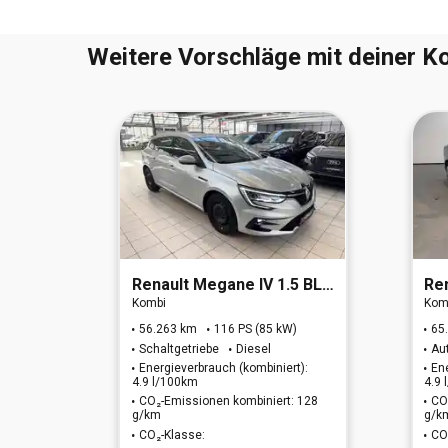
Weitere Vorschläge mit deiner Ko
EURO 6d)
Renault
Megane IV 1.5 BLUE dCi 115 Grandtour Equilibre (EU
Re
Kombi
Kom
W)
56.263 km
116 PS (85 kW)
65
Schaltgetriebe
Diesel
Au
t):
Energieverbrauch (kombiniert):
En
4.9 l/100km
4.9
: 141
CO₂-Emissionen kombiniert: 128
CO
g/km
g/k
CO₂-Klasse:
CO