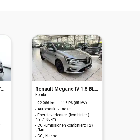
d)
Renault
Megane IV 1.5 BLUE dCi 115 Grandtour Equilibre (EU
Renau
Kombi
Limous
92.086 km
116 PS (85 kW)
31.86
Automatik
Diesel
Autom
Energieverbrauch (kombiniert):
Energi
4.9 l/100km
k.A.
41
CO₂-Emissionen kombiniert: 129
CO₂-E
g/km
g/km
CO₂-Klasse:
CO₂-K