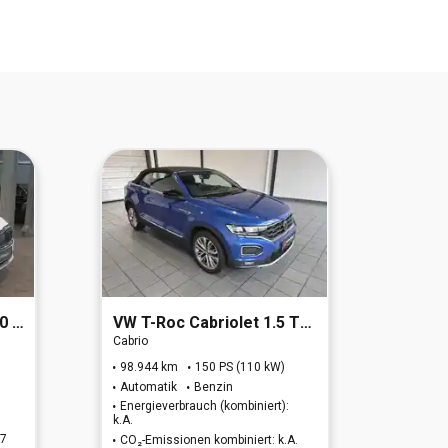
ion
VW
T-Roc Cabriolet 1.5 TSI Active OPF (EURO 6d)
Hyund
Cabrio
Geländ
98.944 km
150 PS (110 kW)
41.65
Automatik
Benzin
Autom
Energieverbrauch (kombiniert):
Energi
k.A.
k.A.
27
CO₂-Emissionen kombiniert: k.A.
CO₂-Em