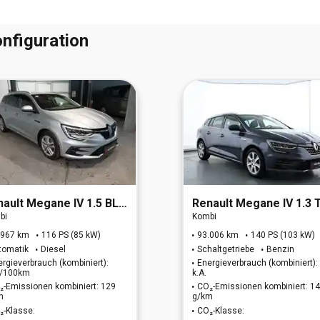
nfiguration
nault
Megane IV 1.5 BLUE dCi 115 Grandtour Equilibre (EU
Renault
Megane IV 1.3 TCe 140 Grandtour Intens GPF (EU6 
bi
Kombi
.967 km
116 PS (85 kW)
93.006 km
140 PS (103 kW)
tomatik
Diesel
Schaltgetriebe
Benzin
ergieverbrauch (kombiniert):
Energieverbrauch (kombiniert):
 l/100km
k.A.
₂-Emissionen kombiniert: 129
CO₂-Emissionen kombiniert: 1
m
g/km
₂-Klasse:
CO₂-Klasse: