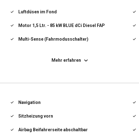
Luftdüsen im Fond
Motor 1,5 Ltr. - 85 kW BLUE dCi Diesel FAP
Multi-Sense (Fahrmodusschalter)
Reifendruck-Kontrollsystem
Mehr erfahren
Rücksitzbank geteilt/klappbar (1/3-2/3)
Rußpartikelfilter
Schadstoffarm nach Abgasnorm Euro 6d
Navigation
Servolenkung elektrisch
Sitzheizung vorn
Sitzbezug / Polsterung: Stoff
Airbag Beifahrerseite abschaltbar
Sitz vorn links höhenverstellbar