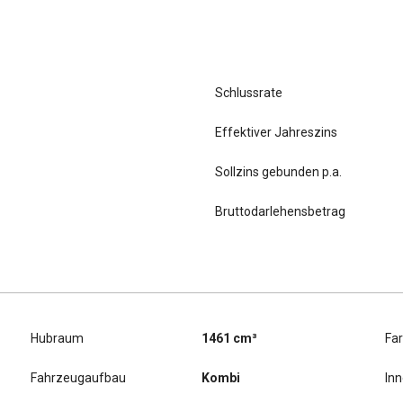
Schlussrate
Effektiver Jahreszins
Sollzins gebunden p.a.
Bruttodarlehensbetrag
Hubraum
1461 cm³
Fa
Fahrzeugaufbau
Kombi
In