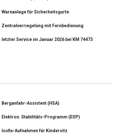
Warnanlage für Sicherheitsgurte
Zentralverriegelung mit Fernbedienung
letzter Service im Januar 2026 bei KM 74473
Geschwindigkeits-Regelanlage (Tempomat)
Klimaautomatik 2-Zonen mit autom. Umluft-
Control
Licht- und Regensensor
Metallic-Lackierung
Berganfahr-Assistent (HSA)
Navigation
Elektron. Stabilitäts-Programm (ESP)
Sitzheizung vorn
Isofix-Aufnahmen für Kindersitz