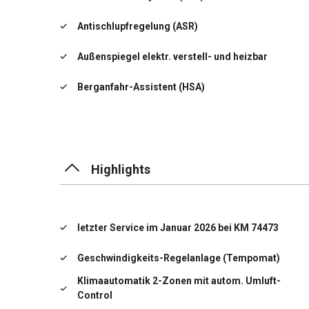
Antischlupfregelung (ASR)
Außenspiegel elektr. verstell- und heizbar
Berganfahr-Assistent (HSA)
Elektron. Stabilitäts-Programm (ESP)
Fensterheber elektrisch vorn + hinten
Highlights
Gepäckraumabdeckung / Rollo
Getriebe 6-Gang
letzter Service im Januar 2026 bei KM 74473
Handschuhfach beleuchtet
Geschwindigkeits-Regelanlage (Tempomat)
Isofix-Aufnahmen für Kindersitz
Klimaautomatik 2-Zonen mit autom. Umluft-
Control
Karosserie: 5-türig