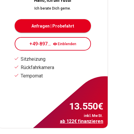
Hallo, ich bin Yusuf
Ich berate Dich gerne.
Anfragen | Probefahrt
+49-89708084187
Einblenden
Sitzheizung
Rückfahrkamera
Tempomat
13.550
€
inkl.MwSt.
ab
122
€
finanzieren