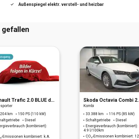
Außenspiegel elektr. verstell- und heizbar
Start/Stop-Anlage
 gefallen
nault
Trafic 2.0 BLUE dCi 150 L1H1 3,0t Komfort (EU6d)
Skoda
Octavia Combi 2.0 TDI Ambit
sporter
Kombi
.204 km
150 PS (110 kW)
33.388 km
116 PS (85 kW)
haltgetriebe
Diesel
Schaltgetriebe
Diesel
ergieverbrauch (kombiniert):
Energieverbrauch (kombiniert):
4.9 l/100km
CO₂-Emissionen kombiniert: 1
₂-Emissionen kombiniert: k.A.