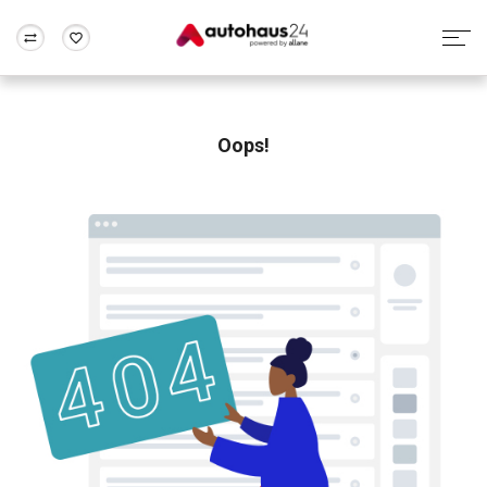
Zum Antrag
Alle Fragen & Antworten
München
Berlin
Wir bewerten dein Auto
Rund um die Inzahlungnahme
Oops!
Frankfurt
Wuppertal