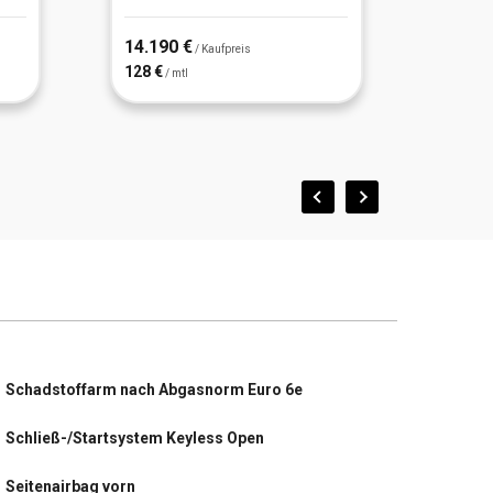
14.190 €
16.77
/ Kaufpreis
128 €
151 €
/ mtl
/
Schadstoffarm nach Abgasnorm Euro 6e
Schließ-/Startsystem Keyless Open
Seitenairbag vorn