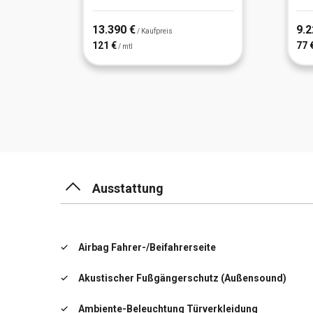
13.390 €
9.2
/ Kaufpreis
121 €
77 
/ mtl
Ausstattung
Airbag Fahrer-/Beifahrerseite
Akustischer Fußgängerschutz (Außensound)
Ambiente-Beleuchtung Türverkleidung