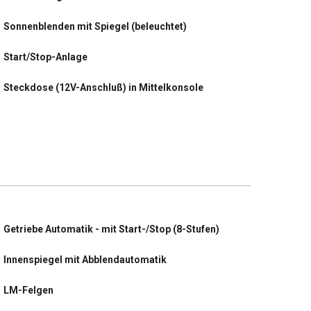
Sonnenblenden mit Spiegel (beleuchtet)
Start/Stop-Anlage
Steckdose (12V-Anschluß) in Mittelkonsole
Tagfahrlicht LED
Wärmeschutzverglasung hinten abgedunkelt
(Solar-Protect)
Zentralverriegelung mit Fernbedienung
letzter Service im Oktober 2025 bei KM 87360
Getriebe Automatik - mit Start-/Stop (8-Stufen)
Audio-Navigationssystem Multimedia Navi Pro (10"
Display)
Innenspiegel mit Abblendautomatik
DAB-Tuner (Radioempfang digital)
LM-Felgen
Klimaautomatik 2-Zonen