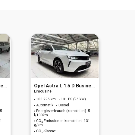
6e)
Opel
Astra L 1.5 D Business Elegance (EURO 6e)
Opel
Limousine
Limous
103.295 km
131 PS (96 kW)
66.66
Automatik
Diesel
Autom
 5
Energieverbrauch (kombiniert): 5
Energi
l/100km
l/100k
31
CO₂-Emissionen kombiniert: 131
CO₂-E
g/km
g/km
CO₂-Klasse:
CO₂-K