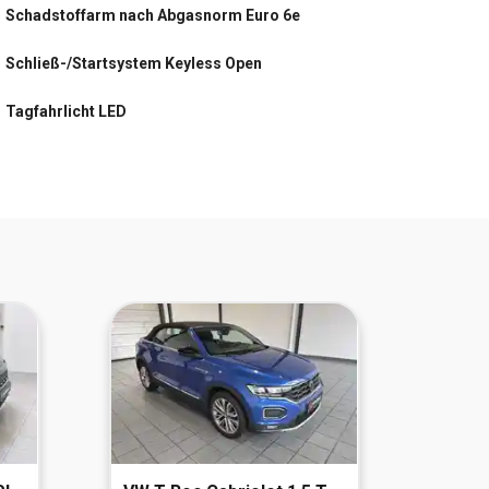
Schadstoffarm nach Abgasnorm Euro 6e
Rückfahrkamera mit 180° Umgebungsansicht
Schließ-/Startsystem Keyless Open
Scheinwerfer LED Eco
Tagfahrlicht LED
Smartphone Schnittstelle (Apple CarPlay & Android
Auto)