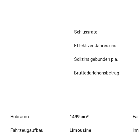
Schlussrate
Effektiver Jahreszins
Sollzins gebunden p.a.
Bruttodarlehensbetrag
Hubraum
1499 cm³
Fa
Fahrzeugaufbau
Limousine
In