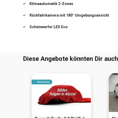
Klimaautomatik 2-Zonen
Frontkollisionswarnung
Rückfahrkamera mit 180° Umgebungsansicht
Fahrassistenz-System: Spurhalteassistent
Scheinwerfer LED Eco
Fensterheber vorn elektr. mit Einklemmschutz
Feststellbremse elektrisch
Diese Angebote könnten Dir auch