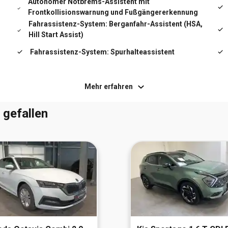
Autonomer Notbrems-Assistent mit
Frontkollisionswarnung und Fußgängererkennung
Motor 1,5 Ltr. - 96 kW CDTI DPF
Fahrassistenz-System: Berganfahr-Assistent (HSA,
Hill Start Assist)
Nebelscheinwerfer LED
Fahrassistenz-System: Spurhalteassistent
Reifendruck-Kontrollsystem
Rußpartikelfilter
Mehr erfahren
 gefallen