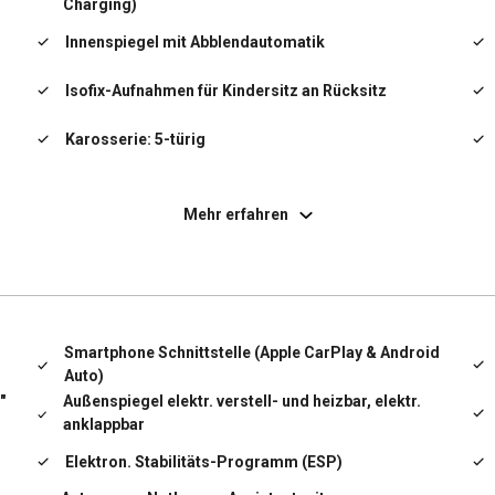
Charging)
Innenspiegel mit Abblendautomatik
Isofix-Aufnahmen für Kindersitz an Rücksitz
Karosserie: 5-türig
Kopf-Airbag-System
Mehr erfahren
Kopfstützen hinten (3-fach)
Lenkrad (Leder)
Leuchtweitenregelung automatisch
Smartphone Schnittstelle (Apple CarPlay & Android
Auto)
LM-Felgen
"
Außenspiegel elektr. verstell- und heizbar, elektr.
anklappbar
Mittelarmlehne hinten
Elektron. Stabilitäts-Programm (ESP)
,
Mittelarmlehne vorn mit Ablagefach