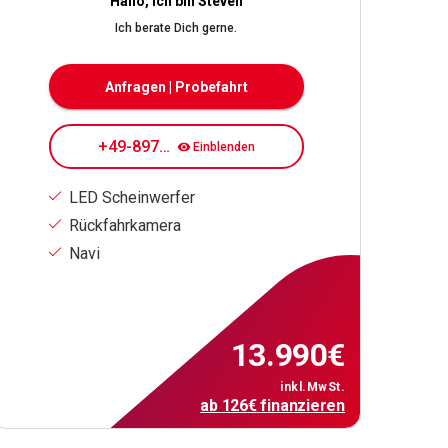
Hallo, ich bin Steven
Ich berate Dich gerne.
Anfragen | Probefahrt
+49-89708084183
Einblenden
LED Scheinwerfer
Rückfahrkamera
Navi
13.990
€
inkl.MwSt.
ab
126
€
finanzieren