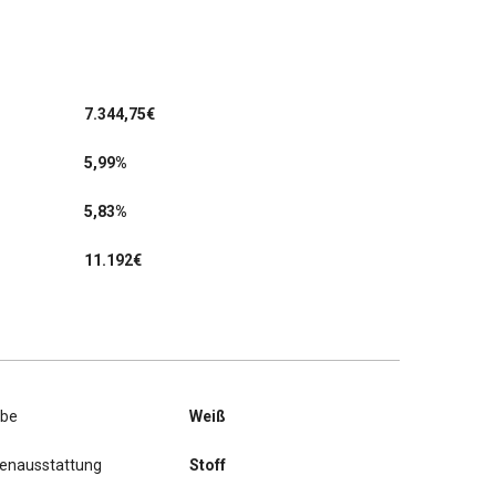
7.344,75
€
5,99%
5,83%
11.192€
rbe
Weiß
nenausstattung
Stoff