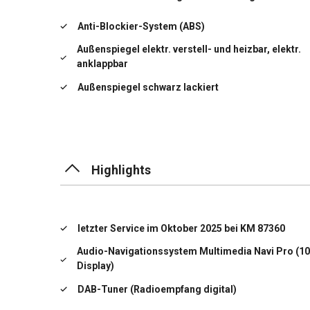
Anti-Blockier-System (ABS)
Außenspiegel elektr. verstell- und heizbar, elektr.
anklappbar
Außenspiegel schwarz lackiert
Automatische Umluft-Control
Dach Wagenfarbe
Highlights
Elektr. Bremskraftverteilung (EBD)
Elektron. Stabilitäts-Programm (ESP)
letzter Service im Oktober 2025 bei KM 87360
Ergonomiesitz Fahrer (erweiterter Umfang)
Audio-Navigationssystem Multimedia Navi Pro (10
Autonomer Notbrems-Assistent mit
Display)
Frontkollisionswarnung und Fußgängererkennung
DAB-Tuner (Radioempfang digital)
Fahrassistenz-System: Berganfahr-Assistent (HSA
Hill Start Assist)