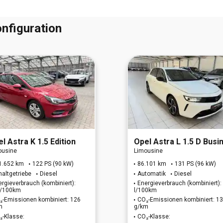
nfiguration
el
Astra K 1.5 Edition
Opel
Astra L 1.5 D Business Elegance (EURO 
ousine
Limousine
1.652 km
122 PS (90 kW)
86.101 km
131 PS (96 kW)
haltgetriebe
Diesel
Automatik
Diesel
ergieverbrauch (kombiniert):
Energieverbrauch (kombiniert):
 l/100km
l/100km
₂-Emissionen kombiniert: 126
CO₂-Emissionen kombiniert: 1
m
g/km
₂-Klasse:
CO₂-Klasse: