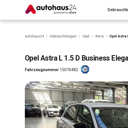
Gebraucht
Zum Antrag
Alle Fragen & Antworten
München
Wir bewerten dein Auto
Rund um die Inzahlungnahme
autohaus24
Gebrauchtwagen
Opel
Astra
Opel Astra 
Opel
Astra L 1.5 D Business Eleg
Fahrzeugnummer
15076482