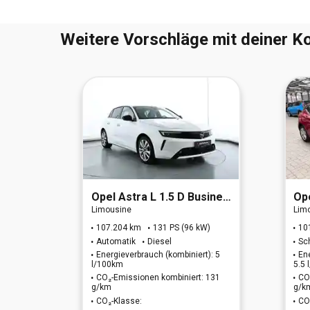
Weitere Vorschläge mit deiner Ko
EURO 6e)
Opel
Astra L 1.5 D Business Elegance (EURO 6e)
Op
Limousine
Lim
)
107.204 km
131 PS (96 kW)
10
Automatik
Diesel
Sc
t): 5
Energieverbrauch (kombiniert): 5
En
l/100km
5.5
: 131
CO₂-Emissionen kombiniert: 131
CO
g/km
g/k
CO₂-Klasse:
CO