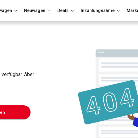
wagen
Neuwagen
Deals
Inzahlungnahme
Mark
Berlin
Frankfurt
Wuppertal
t verfügbar. Aber
ken