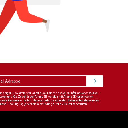
elmäßigen Newsletter von autohaus24.de mit aktuellen Informationen zu Neu-
en und Kfz-Zubehör der Allane SE, von den mit Allane SE verbundenen
sowie
Partnern
erhalten. Näheres erfahre ich in den
Datenschutzhinweisen
diese Einwilligung jederzeit mit Wirkung für die Zukunft widerrufen.