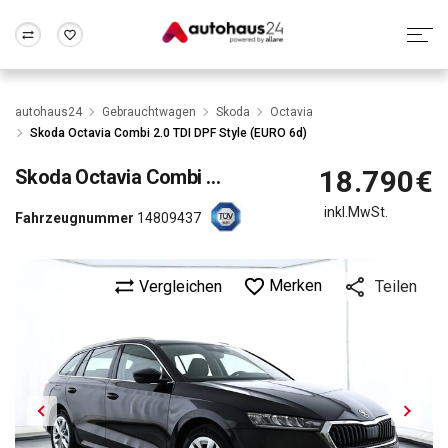
Zum Antrag
Alle Fragen & Antworten
München
Berlin
autohaus24
Gebrauchtwagen
Skoda
Octavia
Wir bewerten dein Auto
Rund um die Inzahlungnahme
Skoda Octavia Combi 2.0 TDI DPF Style (EURO 6d)
Frankfurt
Wuppertal
18.790€
Skoda
Octavia Combi 2.0 TDI DPF Style (EURO 6d)
inkl.MwSt.
Fahrzeugnummer
14809437
Merken
Vergleichen
Teilen