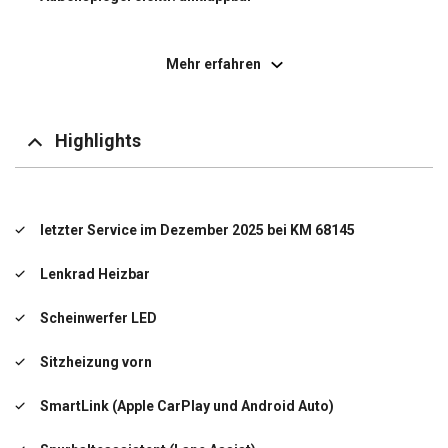
Außenspiegel elektr. verstell- und heizbar
Mehr erfahren
Außenspiegel mit Abblendautomatik, links
City-Notbremsfunktion (Frontradar-Assistent)
Highlights
Doppeltonfanfare
Einparkhilfe vorn und hinten
letzter Service im Dezember 2025 bei KM 68145
Elektron. Querdifferentialsperre (XDS)
Lenkrad Heizbar
Elektron. Stabilitäts-Programm (ESP)
Scheinwerfer LED
Freisprechanlage Telefon mit Bluetooth
Sitzheizung vorn
Innenspiegel mit Abblendautomatik
SmartLink (Apple CarPlay und Android Auto)
Klimaanlage Climatronic 2-Zonen