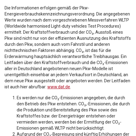
Die Informationen erfolgen gemäß der Pkw-
Energieverbrauchskennzeichnungsverordnung. Die angegebenen
Werte wurden nach dem vorgeschriebenen Messverfahren WLTP
(Worldwide harmonised Light-duty vehicles Test Procedures)
ermittelt. Der Kraftstoffverbrauch und der CO₂, Ausstoß eines
Pkw sind nicht nur von der effizienten Ausnutzung des Kraftstoffs
durch den Pkw, sondern auch vom Fahrstil und anderen
nichttechnischen Faktoren abhängig. CO₂, ist das für die
Erderwärmung hauptsächlich verantwortliche Treibhausgas. Ein
Leitfaden über den Kraftstoffverbrauch und die CO₂-Emissionen
aller in Deutschland angebotenen neuen Pkw-Modelle ist
unentgeltlich einsehbar an jedem Verkaufsort in Deutschland, an
dem neue Pkw ausgestellt oder angeboten werden. Der Leitfaden
ist auch hier abrufbar:
www.dat.de
.
Es werden nur die CO₂-Emissionen angegeben, die durch
den Betrieb des Pkw entstehen. CO₂,-Emissionen, die durch
die Produktion und Bereitstellung des Pkw sowie des
Kraftstoffes bzw. der Energieträger entstehen oder
vermieden werden, werden bei der Ermittlung der CO₂-
Emissionen gemäß WLTP nicht berücksichtigt.
Aufgrund der CO₂-Bepreisung sind künftig Erhöhungen der