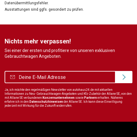
Datenübermittlungsfehler.
Ausstattungen sind ggfs. gesondert zu prüfen.
Nichts mehr verpassen!
Sei einer der ersten und profitiere von unseren exklusiven
Gebrauchtwagen Angeboten.
Ja, ich möchte den regelmäßigen Newsletter von autohaus24.de mit aktuellen
Informationen zu Neu- Gebrauchtwagen-Angeboten und Kfz-Zubehör der Allane SE, von den
mit Allane SE verbundenen
Konzernunternehmen
sowie
Partnern
erhalten. Näheres
erfahre ich in den
Datenschutzhinweisen
der Allane SE. Ich kann diese Einwilligung
jederzeit mit Wirkung für die Zukunft widerrufen.