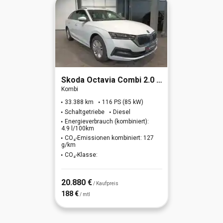
Skoda
Octavia Combi 2.0 TDI Ambition
Kombi
33.388 km
116 PS (85 kW)
Schaltgetriebe
Diesel
Energieverbrauch (kombiniert):
4.9 l/100km
CO₂-Emissionen kombiniert: 127
g/km
CO₂-Klasse:
20.880 €
/ Kaufpreis
188 €
/ mtl