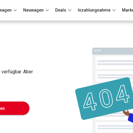
wagen
Neuwagen
Deals
Inzahlungnahme
Mark
Berlin
Frankfurt
Wuppertal
t verfügbar. Aber
ken