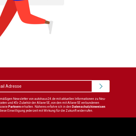
elmäßigen Newsletter von autohaus24.de mit aktuellen Informationen zu Neu-
en und Kfz-Zubehör der Allane SE, von den mit Allane SE verbundenen
sowie
Partnern
erhalten. Näheres erfahre ich in den
Datenschutzhinweisen
diese Einwilligung jederzeit mit Wirkung für die Zukunft widerrufen.