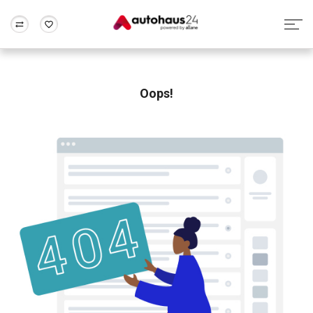
Zum Antrag
Alle Fragen & Antworten
München
Berlin
Wir bewerten dein Auto
Rund um die Inzahlungnahme
Oops!
Frankfurt
Wuppertal