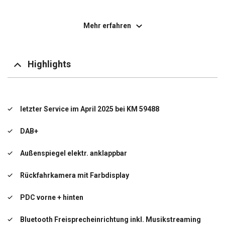
Außenspiegel elektr. verstell- und heizbar
Mehr erfahren
Bordcomputer
Elektr. Bremskraftverteilung (EBD)
Highlights
Elektron. Stabilitäts-Programm (ESP)
Elektron. Traktionskontrolle
letzter Service im April 2025 bei KM 59488
Fahrassistenz-System: Berganfahr-Assistent
DAB+
Seitenwind-Assistent
Außenspiegel elektr. anklappbar
Fensterheber elektrisch
Rückfahrkamera mit Farbdisplay
Laderaumtrennwand hoch hinter Fahrer und Beifahrer,
ohne Fenster mit Durchlademöglichkeit unten
PDC vorne + hinten
LKW-Zulassung
Bluetooth Freisprecheinrichtung inkl. Musikstreaming