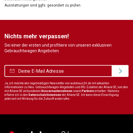
Ausstattungen sind ggfs. gesondert zu prüfen.
Nichts mehr verpassen!
Sei einer der ersten und profitiere von unseren exklusiven
Gebrauchtwagen Angeboten.
Ja, ich möchte den regelmäßigen Newsletter von autohaus24.de mit aktuellen
Informationen zu Neu- Gebrauchtwagen-Angeboten und Kfz-Zubehör der Allane SE, von den
mit Allane SE verbundenen
Konzernunternehmen
sowie
Partnern
erhalten. Näheres
erfahre ich in den
Datenschutzhinweisen
der Allane SE. Ich kann diese Einwilligung
jederzeit mit Wirkung für die Zukunft widerrufen.