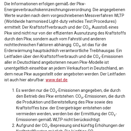
Die Informationen erfolgen gemäß der Pkw-
Energieverbrauchskennzeichnungsverordnung. Die angegebenen
Werte wurden nach dem vorgeschriebenen Messverfahren WLTP
(Worldwide harmonised Light-duty vehicles Test Procedures)
ermittelt. Der Kraftstoffverbrauch und der CO₂, Ausstoß eines
Pkw sind nicht nur von der effizienten Ausnutzung des Kraftstoffs
durch den Pkw, sondern auch vom Fahrstil und anderen
nichttechnischen Faktoren abhängig. CO₂, ist das für die
Erderwärmung hauptsächlich verantwortliche Treibhausgas. Ein
Leitfaden über den Kraftstoffverbrauch und die CO₂-Emissionen
aller in Deutschland angebotenen neuen Pkw-Modelle ist
unentgeltlich einsehbar an jedem Verkaufsort in Deutschland, an
dem neue Pkw ausgestellt oder angeboten werden. Der Leitfaden
ist auch hier abrufbar:
www.dat.de
.
Es werden nur die CO₂-Emissionen angegeben, die durch
den Betrieb des Pkw entstehen. CO₂,-Emissionen, die durch
die Produktion und Bereitstellung des Pkw sowie des
Kraftstoffes bzw. der Energieträger entstehen oder
vermieden werden, werden bei der Ermittlung der CO₂-
Emissionen gemäß WLTP nicht berücksichtigt.
Aufgrund der CO₂-Bepreisung sind künftig Erhöhungen der