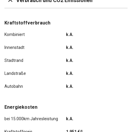
Verbrauch und CO2 Emissionen
Kraftstoffverbrauch
Kombiniert
k.A.
Innenstadt
k.A.
Stadtrand
k.A.
Landstraße
k.A.
Autobahn
k.A.
Energiekosten
bei 15.000km Jahresleistung
k.A.
Kraftstoffpreis
1,951 €/l