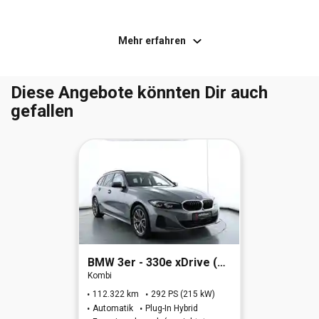
letzter Service im April 2025 bei KM 59488
Tempomat
Mehr erfahren
DAB+
Klimaanlage
Außenspiegel elektr. anklappbar
Außenspiegel elektr. verstell- und heizbar
Diese Angebote könnten Dir auch
gefallen
Rückfahrkamera mit Farbdisplay
Elektron. Stabilitäts-Programm (ESP)
PDC vorne + hinten
Fahrassistenz-System: Berganfahr-Assistent
Bluetooth Freisprecheinrichtung inkl. Musikstreaming
Tempomat
Klimaanlage
BMW
3er - 330e xDrive (OPF)(EURO 6d)
Kombi
112.322 km
292 PS (215 kW)
Automatik
Plug-In Hybrid