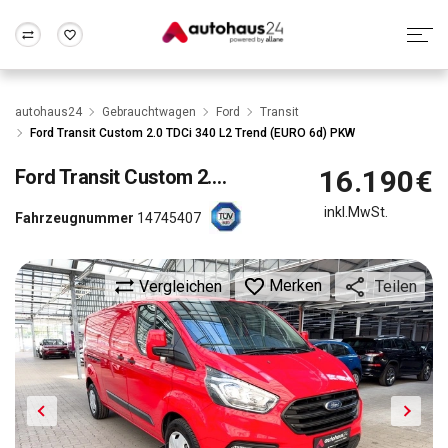
Zum Antrag
Alle Fragen & Antworten
München
Berlin
autohaus24
Gebrauchtwagen
Ford
Transit
Wir bewerten dein Auto
Rund um die Inzahlungnahme
Ford Transit Custom 2.0 TDCi 340 L2 Trend (EURO 6d) PKW
Frankfurt
Wuppertal
16.190€
Ford
Transit Custom 2.0 TDCi 340 L2 Trend (EURO 6d) PKW
inkl.MwSt.
Fahrzeugnummer
14745407
Merken
Vergleichen
Teilen