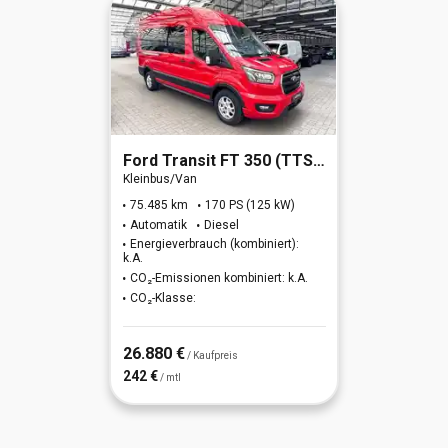
Ford
Transit FT 350 (TTS) 2.0 TDCi DPF 350 L3 H2 Trend
Kleinbus/Van
75.485 km
170 PS (125 kW)
Automatik
Diesel
Energieverbrauch (kombiniert):
k.A.
CO₂-Emissionen kombiniert: k.A.
CO₂-Klasse:
26.880 €
/ Kaufpreis
242 €
/ mtl