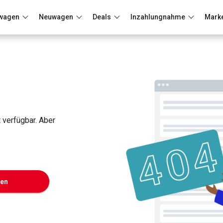
wagen
Neuwagen
Deals
Inzahlungnahme
Mark
Berlin
Frankfurt
Wuppertal
t verfügbar. Aber
ken