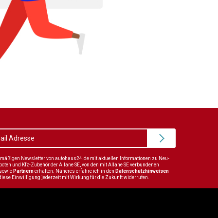
elmäßigen Newsletter von autohaus24.de mit aktuellen Informationen zu Neu-
en und Kfz-Zubehör der Allane SE, von den mit Allane SE verbundenen
sowie
Partnern
erhalten. Näheres erfahre ich in den
Datenschutzhinweisen
diese Einwilligung jederzeit mit Wirkung für die Zukunft widerrufen.