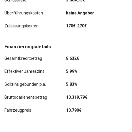
Schlussrate
5.664,75€
Klimaanlage
Überführungskosten
keine Angaben
Metallic-Lackierung
Zulassungskosten
170€-270€
Scheinwerfer LED
Winter-Paket
Finanzierungsdetails
Gesamtkreditbetrag
8.632€
Effektiver Jahreszins
5,99%
Sollzins gebunden p.a.
5,83%
Bruttodarlehensbetrag
10.319,79€
Fahrzeugpreis
10.790€