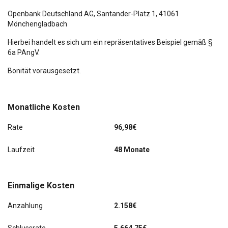
Sonnenblende links mit Spiegel
Openbank Deutschland AG,
Santander-Platz 1
, 41061
Mönchengladbach
Sonnenblende rechts mit Spiegel
Hierbei handelt es sich um ein repräsentatives Beispiel gemäß §
6a PAngV.
Stahlfelgen 6,5x16
Bonität vorausgesetzt.
Start/Stop-Anlage
Tagfahrlicht LED
Monatliche Kosten
Verglasung getönt
Rate
96,98€
Warnanlage für Sicherheitsgurte hinten
Laufzeit
48 Monate
Warnanlage für Sicherheitsgurte vorn
Einmalige Kosten
Zentralverriegelung mit Fernbedienung
Anzahlung
2.158€
Geschwindigkeits-Regelanlage (Tempomat)