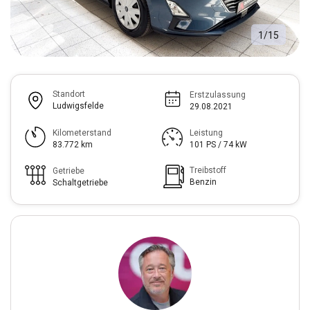
1
/
15
Standort
Erstzulassung
Ludwigsfelde
29.08.2021
Kilometerstand
Leistung
83.772 km
101 PS / 74 kW
Treibstoff
Getriebe
Benzin
Schaltgetriebe