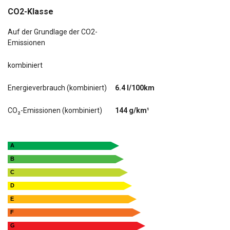
CO2-Klasse
Auf der Grundlage der CO2-
Emissionen
kombiniert
Energieverbrauch (kombiniert)
6.4 l/100km
CO₂-Emissionen (kombiniert)
144 g/km¹
A
B
C
D
E
F
G