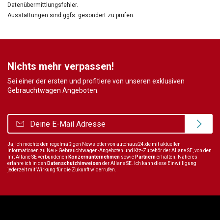
Datenübermittlungsfehler.
Ausstattungen sind ggfs. gesondert zu prüfen.
Nichts mehr verpassen!
Sei einer der ersten und profitiere von unseren exklusiven
Gebrauchtwagen Angeboten.
Ja, ich möchte den regelmäßigen Newsletter von autohaus24.de mit aktuellen
Informationen zu Neu- Gebrauchtwagen-Angeboten und Kfz-Zubehör der Allane SE, von den
mit Allane SE verbundenen
Konzernunternehmen
sowie
Partnern
erhalten. Näheres
erfahre ich in den
Datenschutzhinweisen
der Allane SE. Ich kann diese Einwilligung
jederzeit mit Wirkung für die Zukunft widerrufen.