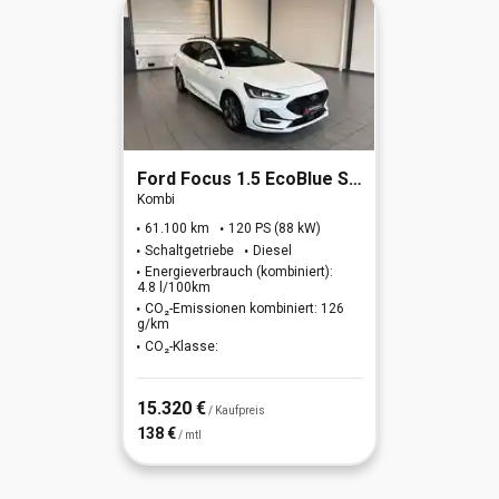
Ford
Focus 1.5 EcoBlue ST-Line S/S (EURO 6d)
Kombi
61.100 km
120 PS (88 kW)
Schaltgetriebe
Diesel
Energieverbrauch (kombiniert):
4.8 l/100km
CO₂-Emissionen kombiniert: 126
g/km
CO₂-Klasse:
15.320 €
/ Kaufpreis
138 €
/ mtl