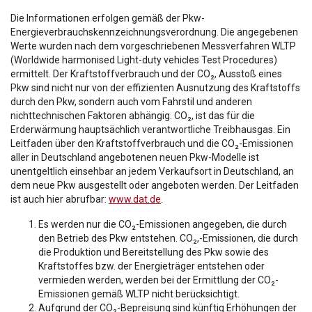
Die Informationen erfolgen gemäß der Pkw-
Energieverbrauchskennzeichnungsverordnung. Die angegebenen
Werte wurden nach dem vorgeschriebenen Messverfahren WLTP
(Worldwide harmonised Light-duty vehicles Test Procedures)
ermittelt. Der Kraftstoffverbrauch und der CO₂, Ausstoß eines
Pkw sind nicht nur von der effizienten Ausnutzung des Kraftstoffs
durch den Pkw, sondern auch vom Fahrstil und anderen
nichttechnischen Faktoren abhängig. CO₂, ist das für die
Erderwärmung hauptsächlich verantwortliche Treibhausgas. Ein
Leitfaden über den Kraftstoffverbrauch und die CO₂-Emissionen
aller in Deutschland angebotenen neuen Pkw-Modelle ist
unentgeltlich einsehbar an jedem Verkaufsort in Deutschland, an
dem neue Pkw ausgestellt oder angeboten werden. Der Leitfaden
ist auch hier abrufbar:
www.dat.de
.
Es werden nur die CO₂-Emissionen angegeben, die durch
den Betrieb des Pkw entstehen. CO₂,-Emissionen, die durch
die Produktion und Bereitstellung des Pkw sowie des
Kraftstoffes bzw. der Energieträger entstehen oder
vermieden werden, werden bei der Ermittlung der CO₂-
Emissionen gemäß WLTP nicht berücksichtigt.
Aufgrund der CO₂-Bepreisung sind künftig Erhöhungen der