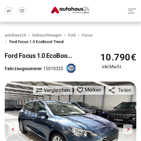
Zum Antrag
Alle Fragen & Antworten
München
Berlin
autohaus24
Gebrauchtwagen
Ford
Focus
Wir bewerten dein Auto
Rund um die Inzahlungnahme
Ford Focus 1.0 EcoBoost Trend
Frankfurt
Wuppertal
10.790€
Ford
Focus 1.0 EcoBoost Trend
inkl.MwSt.
Fahrzeugnummer
15010325
Merken
Vergleichen
Teilen