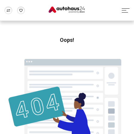
Zum Antrag
Alle Fragen & Antworten
München
Berlin
Wir bewerten dein Auto
Rund um die Inzahlungnahme
Oops!
Frankfurt
Wuppertal