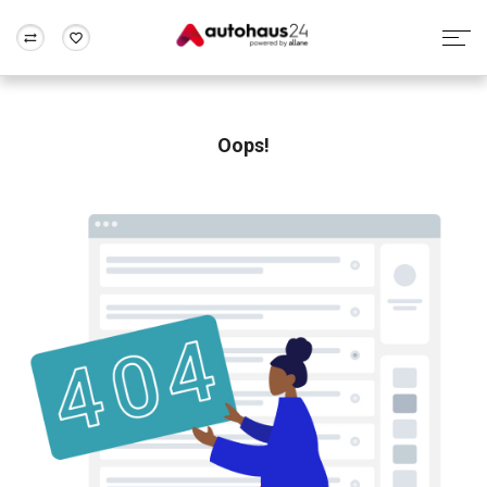
Zum Antrag
Alle Fragen & Antworten
München
Berlin
Wir bewerten dein Auto
Rund um die Inzahlungnahme
Oops!
Frankfurt
Wuppertal