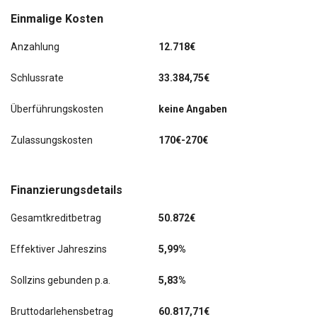
Einmalige Kosten
Kindersicherung (sensorgesteuert)
Anzahlung
12.718€
Klimaautomatik 3-Zonen
Schlussrate
33.384,75€
Kopf-Airbag-System vorn und hinten
Überführungskosten
keine Angaben
Ladevorrichtung On-Board-Lader 11 kW (3-Phasen)
Lendenwirbelstütze Sitz vorn links und rechts, elektr.
Zulassungskosten
170€-270€
verstellbar
Lenkrad mit Multifunktion
Finanzierungsdetails
Lenksäule (Lenkrad) höhen-/längsverstellbar
Gesamtkreditbetrag
50.872€
LM-Felgen
Effektiver Jahreszins
5,99%
Metallic-Lackierung
Sollzins gebunden p.a.
5,83%
Mittelarmlehne vorn mit Staufach
Bruttodarlehensbetrag
60.817,71€