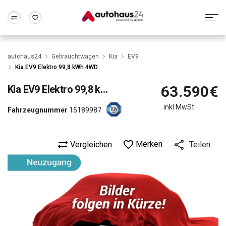
Zum Antrag
Alle Fragen & Antworten
München
Berlin
autohaus24
Gebrauchtwagen
Kia
EV9
Wir bewerten dein Auto
Rund um die Inzahlungnahme
Kia EV9 Elektro 99,8 kWh 4WD
Frankfurt
Wuppertal
63.590€
Kia
EV9 Elektro 99,8 kWh 4WD
inkl.MwSt.
Fahrzeugnummer
15189987
Merken
Vergleichen
Teilen