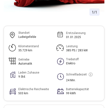
1
/
1
Standort
Erstzulassung
Ludwigsfelde
01.01.2025
Kilometerstand
Leistung
35.729 km
385 PS / 283 kW
Treibstoff
Getriebe
Elektro
Automatik
Laden Zuhause
Schnellladezeit
9 Std.
24 Min.
Elektrische Reichweite
Batteriekapazität
503 km
99 kWh