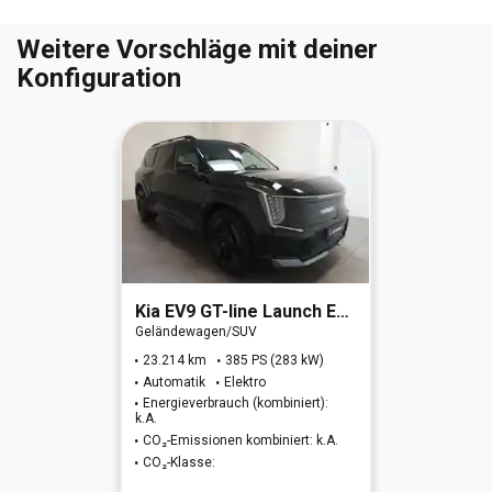
Weitere Vorschläge mit deiner
Konfiguration
Kia
EV9 GT-line Launch Edition 4WD
Geländewagen/SUV
23.214 km
385 PS (283 kW)
Automatik
Elektro
Energieverbrauch (kombiniert):
k.A.
CO₂-Emissionen kombiniert: k.A.
CO₂-Klasse: