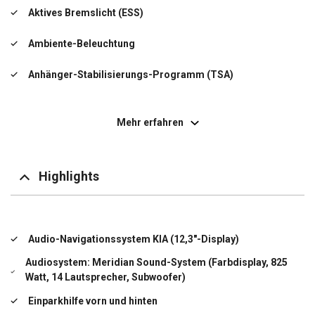
Aktives Bremslicht (ESS)
Ambiente-Beleuchtung
Anhänger-Stabilisierungs-Programm (TSA)
Anti-Blockier-System (ABS)
Mehr erfahren
Antriebsart: Allradantrieb
Anzeige für Reifendruck im Display
Highlights
Außenspiegel elektr. anklappbar
Außenspiegel elektr. verstell- und heizbar, beide
Audio-Navigationssystem KIA (12,3"-Display)
Außenspiegel schwarz lackiert
Audiosystem: Meridian Sound-System (Farbdisplay, 825
Watt, 14 Lautsprecher, Subwoofer)
Dachreling
Einparkhilfe vorn und hinten