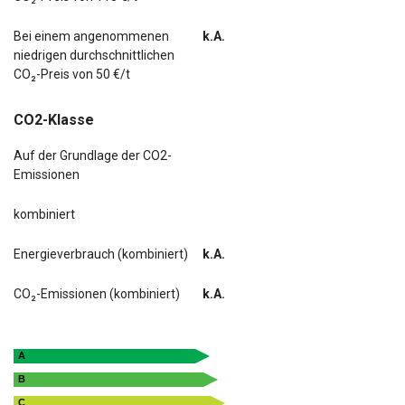
Audio-Navigationssystem KIA (12,3"-Display)
Audiosystem: Meridian Sound-System (Farbdisplay, 825
Bei einem angenommenen
k.A.
Watt, 14 Lautsprecher, Subwoofer)
niedrigen durchschnittlichen
CO₂-Preis von 50 €/t
Einparkhilfe vorn und hinten
CO2-Klasse
Freisprecheinrichtung Bluetooth
Auf der Grundlage der CO2-
LED-Scheinwerfer mit adaptivem Fernlicht
Emissionen
Lenkrad heizbar
kombiniert
Navigationsbasierte Adaptive
Geschwindigkeitsregelanlage (Tempomat) mit
Energieverbrauch (kombiniert)
k.A.
Abstandsregelung (NSCC)
CO₂-Emissionen (kombiniert)
k.A.
Rückfahrkamera
Sitzbelüftung vorne + hinten
A
Sitzheizung vorne + hinten
B
C