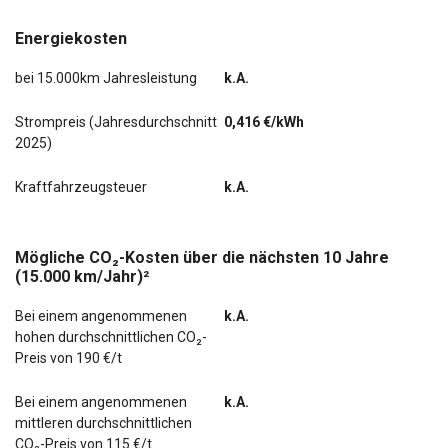
Seitenairbag vorn mitte (Center-Airbag)
Energiekosten
Seitenscheiben Solar-Reflect
bei 15.000km Jahresleistung
k.A.
Service-System: Fingerabdrucksensor (Fahrer-
Erkennung / Motorstart)
Strompreis (Jahresdurchschnitt
0,416 €/kWh
2025)
Sicherheitsgurte vorn höhenverstellbar
Kraftfahrzeugsteuer
k.A.
Sitzbelüftung vorn
Sitz vorn links elektr. verstellbar
Mögliche CO₂-Kosten über die nächsten 10 Jahre
(15.000 km/Jahr)²
Sitz vorn rechts elektr. verstellbar
Bei einem angenommenen
k.A.
Sonnenschutzrollo an Türscheiben hinten
hohen durchschnittlichen CO₂-
Preis von 190 €/t
Verglasung hinten abgedunkelt (Privacy Glass)
Bei einem angenommenen
k.A.
Wärmepumpe für Heizungs-/Klimaanlage
mittleren durchschnittlichen
CO₂-Preis von 115 €/t