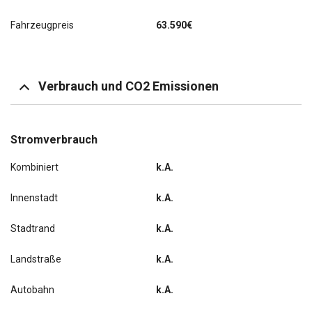
Mobile Online Dienste UVO Connect / Kia Connect
Fahrzeugpreis
63.590€
Monitor für Totwinkel-Assistent
Niveauregulierung
Verbrauch und CO2 Emissionen
Parkbremse elektrisch
Radioempfang digital (DAB+)
Stromverbrauch
Kombiniert
k.A.
Rücksitzbank geteilt/klappbar (60:40)
Innenstadt
k.A.
Scheibenwischer mit Regensensor
Stadtrand
k.A.
Schließ-/Startsystem Smart-Key
Landstraße
k.A.
Schnellladevorrichtung
Autobahn
k.A.
Seitenairbag