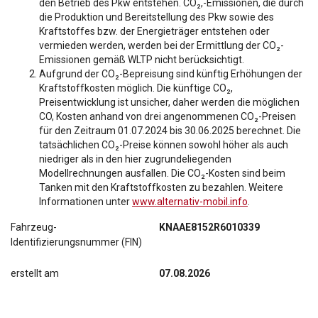
den Betrieb des Pkw entstehen. CO₂,-Emissionen, die durch
die Produktion und Bereitstellung des Pkw sowie des
Kraftstoffes bzw. der Energieträger entstehen oder
vermieden werden, werden bei der Ermittlung der CO₂-
Emissionen gemäß WLTP nicht berücksichtigt.
Aufgrund der CO₂-Bepreisung sind künftig Erhöhungen der
Kraftstoffkosten möglich. Die künftige CO₂,
Preisentwicklung ist unsicher, daher werden die möglichen
CO, Kosten anhand von drei angenommenen CO₂-Preisen
für den Zeitraum 01.07.2024 bis 30.06.2025 berechnet. Die
tatsächlichen CO₂-Preise können sowohl höher als auch
niedriger als in den hier zugrundeliegenden
Modellrechnungen ausfallen. Die CO₂-Kosten sind beim
Tanken mit den Kraftstoffkosten zu bezahlen. Weitere
Informationen unter
www.alternativ-mobil.info
.
Fahrzeug-
KNAAE8152R6010339
Identifizierungsnummer (FIN)
erstellt am
07.08.2026